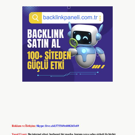
Reklam ve İletişim:
Skype: live:.cid.575569c608265c69
Yasal Uyarı:
Bu internet sitesi, herhangi bir marka, kurum veya şahıs şirketi ile hiçbir