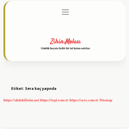
menüyü
Anasayfa
Gizlilik Politikası
Yasal Uyarı
aç
Hakkımızda
Zihin Molası
Günlük hayata farklı bir tat katan satırlar.
Etiket:
Sera kaç yaşında
https://akdabilisim.net
https://tepi.com.tr
https://sere.com.tr
Sitemap