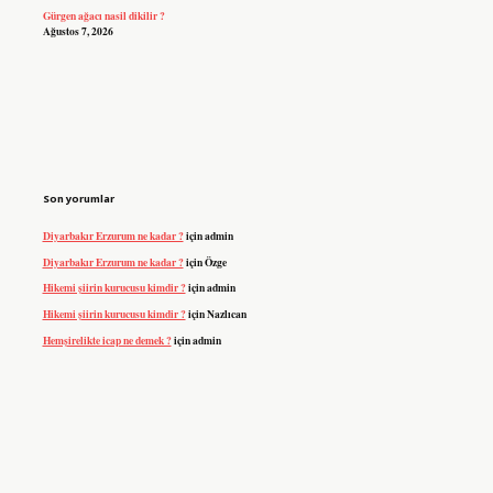
Gürgen ağacı nasil dikilir ?
Ağustos 7, 2026
Son yorumlar
Diyarbakır Erzurum ne kadar ?
için
admin
Diyarbakır Erzurum ne kadar ?
için
Özge
Hikemi şiirin kurucusu kimdir ?
için
admin
Hikemi şiirin kurucusu kimdir ?
için
Nazlıcan
Hemşirelikte icap ne demek ?
için
admin