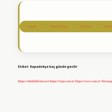
Anasayfa
Gizlilik Politikası
Yasal Uyarı
Hakkım
Etiket:
Kapadokya kaç günde gezilir
https://akdabilisim.net
https://tepi.com.tr
https://sere.com.tr
Sitema