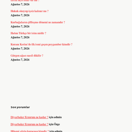
Ağustos 7, 2026
Hukuk okuyup işsiz kalınır mı ?
Ağustos 7, 2026
Kurbağaların çiftleşme dönemi ne zamandır ?
Ağustos 7, 2026
Hatun Türkçe bir isim midir ?
Ağustos 7, 2026
Kuranı Kerim’de ilk ismi geçen peygamber kimdir ?
Ağustos 7, 2026
Gürgen ağacı nasil dikilir ?
Ağustos 7, 2026
Son yorumlar
Diyarbakır Erzurum ne kadar ?
için
admin
Diyarbakır Erzurum ne kadar ?
için
Özge
Hikemi şiirin kurucusu kimdir ?
için
admin