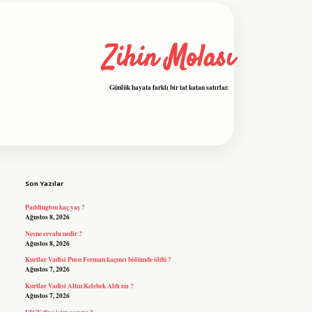
Zihin Molası
Günlük hayata farklı bir tat katan satırlar.
Sidebar
grandoperabet resmi sitesi
tulipbe
Son Yazılar
Paddington kaç yaş ?
Ağustos 8, 2026
Nesne cevabı nedir ?
Ağustos 8, 2026
Kurtlar Vadisi Pusu Ferman kaçıncı bölümde öldü ?
Ağustos 7, 2026
Kurtlar Vadisi Altın Kelebek Aldı mı ?
Ağustos 7, 2026
IZGE diye isim var mı ?