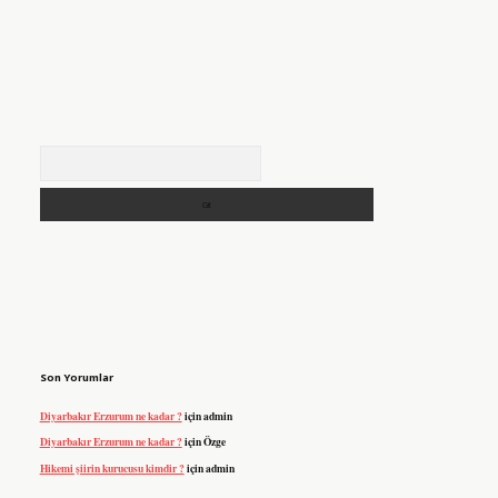
Arama
Son Yorumlar
Diyarbakır Erzurum ne kadar ?
için
admin
Diyarbakır Erzurum ne kadar ?
için
Özge
Hikemi şiirin kurucusu kimdir ?
için
admin