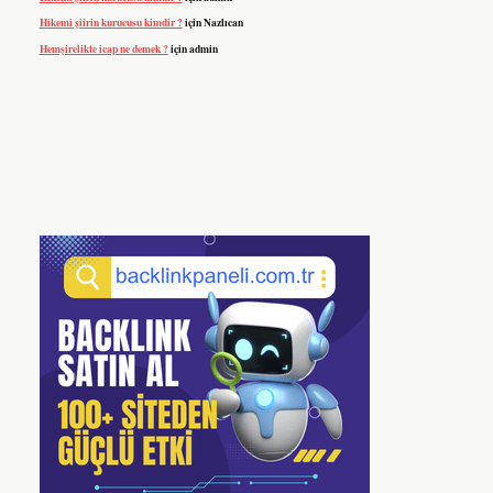
Hikemi şiirin kurucusu kimdir ?
için
Nazlıcan
Hemşirelikte icap ne demek ?
için
admin