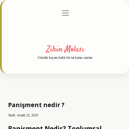
menüyü
Anasayfa
Gizlilik Politikası
Yasal Uyarı
aç
Hakkımızda
Zihin Molası
Günlük hayata farklı bir tat katan satırlar.
Panişment nedir ?
Tarih: Aralık 22, 2025
Panişment Nedir? Toplumsal