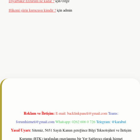
Diyarbakır Erzurum ne kadar ?
için
Özge
Hikemi şiirin kurucusu kimdir ?
için
admin
esi
tulipbetgiris.org
Reklam ve İletişim:
E-mail:
backlinkpaneli@gmail.com
Teams:
forumhizmeti@gmail.com
Whatsapp: 0262 606 0 726
Telegram: @karabul
Yasal Uyarı:
Sitemiz, 5651 Sayılı Kanun gereğince Bilgi Teknolojileri ve İletişim
Kurumu (BTK) tarafından onaylanmış bir Yer Sağlayıcı olarak hizmet