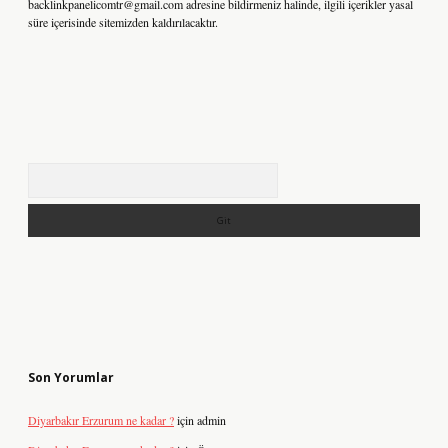
backlinkpanelicomtr@gmail.com
adresine bildirmeniz halinde, ilgili içerikler yasal
süre içerisinde sitemizden kaldırılacaktır.
Arama
Son Yorumlar
Diyarbakır Erzurum ne kadar ?
için
admin