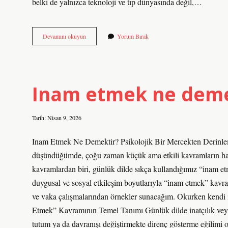
belki de yalnızca teknoloji ve tıp dünyasında değil,…
Tanı
Devamını okuyun
Yorum Bırak
konulur
mu
koyulur
mu
?
Inam etmek ne deme
Tarih: Nisan 9, 2026
Inam Etmek Ne Demektir? Psikolojik Bir Mercekten Derinleme
düşündüğümde, çoğu zaman küçük ama etkili kavramların haya
kavramlardan biri, günlük dilde sıkça kullandığımız “inam etm
duygusal ve sosyal etkileşim boyutlarıyla “inam etmek” kavra
ve vaka çalışmalarından örnekler sunacağım. Okurken kendi iç
Etmek” Kavramının Temel Tanımı Günlük dilde inatçılık veya ı
tutum ya da davranışı değiştirmekte direnç gösterme eğilimi o