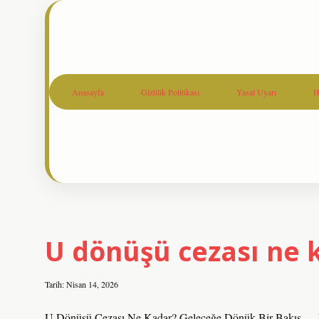
Anasayfa
Gizlilik Politikası
Yasal Uyarı
H
Zihin
U dönüşü cezası ne 
Molası
Tarih: Nisan 14, 2026
U Dönüşü Cezası Ne Kadar? Geleceğe Dönük Bir Bakış — U