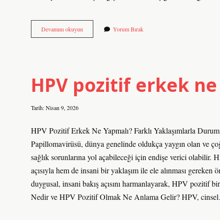
Inam
Devamını okuyun
Yorum Bırak
etmek
ne
demektir
?
HPV pozitif erkek ne
Tarih: Nisan 9, 2026
HPV Pozitif Erkek Ne Yapmalı? Farklı Yaklaşımlarla Duru
Papillomavirüsü, dünya genelinde oldukça yaygın olan ve çoğ
sağlık sorunlarına yol açabileceği için endişe verici olabilir. 
açısıyla hem de insani bir yaklaşım ile ele alınması gereken 
duygusal, insani bakış açısını harmanlayarak, HPV pozitif bir
Nedir ve HPV Pozitif Olmak Ne Anlama Gelir? HPV, cinse