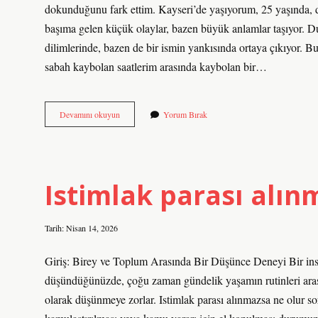
dokunduğunu fark ettim. Kayseri’de yaşıyorum, 25 yaşında, du
başıma gelen küçük olaylar, bazen büyük anlamlar taşıyor. 
dilimlerinde, bazen de bir ismin yankısında ortaya çıkıyor. 
sabah kaybolan saatlerim arasında kaybolan bir…
Türkiyede
Devamını okuyun
Yorum Bırak
en
çok
kullanılan
isim
nedir
Istimlak parası alın
?
Tarih: Nisan 14, 2026
Giriş: Birey ve Toplum Arasında Bir Düşünce Deneyi Bir insan
düşündüğünüzde, çoğu zaman gündelik yaşamın rutinleri arası
olarak düşünmeye zorlar. Istimlak parası alınmazsa ne olur sor