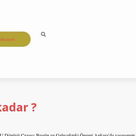
akkımızda
kadar ?
 Dönüşü Cezası: Bugün ve Gelecekteki Önemi Ankara’da yaşıyorum,