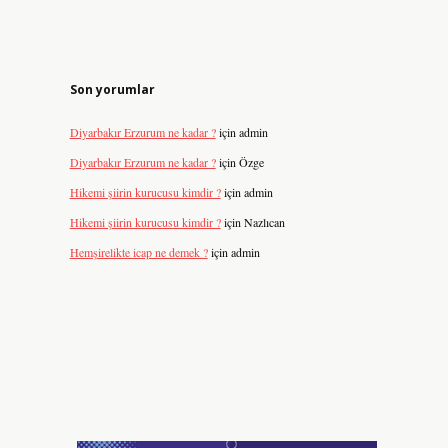
Son yorumlar
Diyarbakır Erzurum ne kadar ?
için
admin
Diyarbakır Erzurum ne kadar ?
için
Özge
Hikemi şiirin kurucusu kimdir ?
için
admin
Hikemi şiirin kurucusu kimdir ?
için
Nazlıcan
Hemşirelikte icap ne demek ?
için
admin