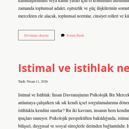
kamulaştırılması veya kamu yararı için el konulması durumun
zamanda toplumsal adalet, eşitsizlik ve güç ilişkilerinin somu
mercekten ele alacak, toplumsal normlar, cinsiyet rolleri ve kül
Istimlak
Devamını okuyun
Yorum Bırak
parası
alınmazsa
ne
olur
?
Istimal ve istihlak 
Tarih: Nisan 11, 2026
Istimal ve Istihlak: İnsan Davranışlarını Psikolojik Bir Merc
anlamaya çalışırken sık sık kendi içsel sorgulamalarıma döneri
istihlakla kendini sınırlar? Bu iki kavram, insanın hem kend
ipuçları sunuyor. Psikolojik perspektiften bakıldığında, istima
bilişsel, duygusal ve sosyal süreçlerle derinden bağlantılıdır. 