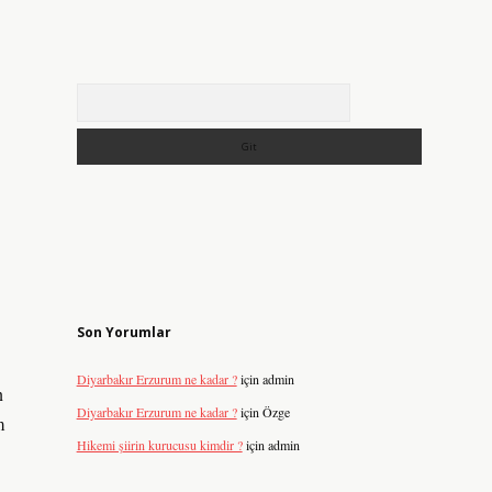
Arama
Son Yorumlar
Diyarbakır Erzurum ne kadar ?
için
admin
n
Diyarbakır Erzurum ne kadar ?
için
Özge
m
Hikemi şiirin kurucusu kimdir ?
için
admin