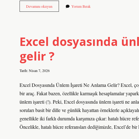
HPV
Devamını okuyun
Yorum Bırak
pozitif
erkek
ne
yapmalı
?
Excel dosyasında ün
gelir ?
Tarih: Nisan 7, 2026
Excel Dosyasında Ünlem İşareti Ne Anlama Gelir? Excel, çoğu
bir araç. Fakat bazen, özellikle karmaşık hesaplamalar yapar
ünlem işareti (!). Peki, Excel dosyasında ünlem işareti ne an
soruları basit bir dille ve günlük hayattan örneklerle açıkla
genellikle iki farklı durumda karşımıza çıkar: hatalı hücre ref
Öncelikle, hatalı hücre referansları dediğimizde, Excel’de bir