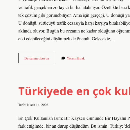
Yazılar
ve trafik gerçekten zorlayıcı bir hal alabiliyor. Özellikle ba
tek çözüm gibi görünebiliyor. Ama işin gerçeği, U dönüşü y
U dönüşü, sürücüyü trafik cezasıyla karşı karşıya bırakabiliy
aklında oluyor. Bugün bu cezanın ne kadar olduğunu öğrenmek 
etki edebileceğini düşünmek de önemli. Gelecekte,…
U
Devamını okuyun
Yorum Bırak
dönüşü
cezası
ne
kadar
?
Türkiyede en çok kul
Tarih: Nisan 14, 2026
En Çok Kullanılan İsim: Bir Kayseri Gününde Bir Hayali
fark ettiğimde, bir an durup düşündüm. Bu ismin, Türkiye’de