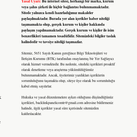
Yasal Uyarı:
Bu internet sitesi, herhangi bir marka, kurum
veya şahıs şirketi ile hiçbir bağlantısı bulunmamaktadır.
Sitede yalnızca kendi hazırladığımız makaleler
paylaşılmaktadır. Burada yer alan içerikler haber niteliği
taşımamakta olup, gerçek kurum ve kişiler hakkında
paylaşım yapılmamaktadır. Gerçek kurum ve kişiler ile isim
benzerlikleri tamamen tesadüfidir. Sitemizdeki bilgiler taslak
halindedir ve tavsiye niteliği taşımazlar.
Sitemiz, 5651 Sayılı Kanun gereğince Bilgi Teknolojileri ve
İletişim Kurumu (BTK) tarafından onaylanmış bir Yer Sağlayıcı
olarak hizmet vermektedir. Bu nedenle, sitedeki içerikleri proaktif
olarak denetleme veya araştırma yükümlülüğümüz
bulunmamaktadır. Ancak, üyelerimiz yazdıkları içeriklerin
sorumluluğunu taşımakta olup, siteye üye olarak bu sorumluluğu
kabul etmiş sayılırlar.
k
Hukuka ve yasal düzenlemelere aykırı olduğunu düşündüğünüz
içerikleri,
backlinkpanelicomtr@gmail.com
adresine bildirmeniz
halinde, ilgili içerikler yasal süre içerisinde sitemizden
kaldırılacaktır.
e