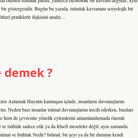
da ödenen istimlak parası, yalnızca ekonomik bir kavram değildir; aynı
t bir göstergesidir. Bugün bu yazıda, istimlak kavramını sosyolojik bir
türel pratiklerle ilişkisini analiz…
ne demek ?
ekten Anlamak Hayatın karmaşası içinde, insanların davranışlarını
m. Neden bazı insanlar istimal davranışlarını tercih ederken, bazıları
ine hem de çevresine yönelik eylemlerini anlamlandırmada önemli
l ve istihlak sadece etik ya da felsefi meseleler değil; aynı zamanda
Istimal ve Istihlak Nedir? Istimal, bir şeyi ya da bir durumu kendi