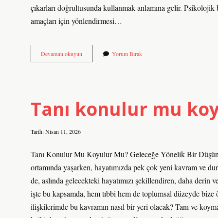
çıkarları doğrultusunda kullanmak anlamına gelir. Psikolojik 
amaçları için yönlendirmesi…
Istimal
Devamını okuyun
Yorum Bırak
ve
istihlak
ne
demek
?
Tanı konulur mu koy
Tarih: Nisan 11, 2026
Tanı Konulur Mu Koyulur Mu? Geleceğe Yönelik Bir Düşünsel
ortamında yaşarken, hayatımızda pek çok yeni kavram ve durum 
de, aslında gelecekteki hayatımızı şekillendiren, daha derin v
işte bu kapsamda, hem tıbbi hem de toplumsal düzeyde bize ö
ilişkilerimde bu kavramın nasıl bir yeri olacak? Tanı ve koym