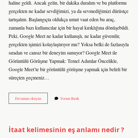
haline geldi. Ancak gelin, bir dakika duralım ve bu platformu
gerçekten ne kadar sevdiğimizi, ya da sevmediğimizi dürüstçe
tartışalım. Başlangıçta oldukça umut vaat eden bu araç,
zamanla bazı kullanıcılar için bir hayal kırıklığına dönüşebildi.
Peki, Google Meet ne kadar kullanışlı, ne kadar güvenilir,
gerçekten işimizi kolaylaştırıyor mu? Yoksa belki de fazlasıyla
sıradan ve cansız bir deneyim sunuyor? Google Meet ile
Görüntülü Görüşme Yapmak: Temel Adımlar Öncelikle,
Google Meet’te bir görüntülü görüşme yapmak için belirli bir
süreçten geçmeniz…
Google
Devamını okuyun
Yorum Bırak
Meet’te
görüntülü
görüşme
nasıl
yapılır
İtaat kelimesinin eş anlamı nedir ?
?