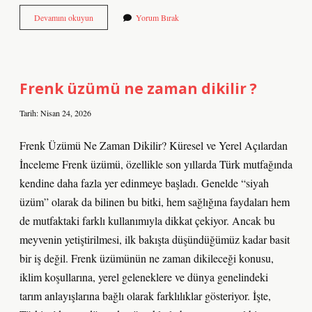
İtaat
Devamını okuyun
Yorum Bırak
kelimesinin
eş
anlamı
nedir
?
Frenk üzümü ne zaman dikilir ?
Tarih: Nisan 24, 2026
Frenk Üzümü Ne Zaman Dikilir? Küresel ve Yerel Açılardan
İnceleme Frenk üzümü, özellikle son yıllarda Türk mutfağında
kendine daha fazla yer edinmeye başladı. Genelde “siyah
üzüm” olarak da bilinen bu bitki, hem sağlığına faydaları hem
de mutfaktaki farklı kullanımıyla dikkat çekiyor. Ancak bu
meyvenin yetiştirilmesi, ilk bakışta düşündüğümüz kadar basit
bir iş değil. Frenk üzümünün ne zaman dikileceği konusu,
iklim koşullarına, yerel geleneklere ve dünya genelindeki
tarım anlayışlarına bağlı olarak farklılıklar gösteriyor. İşte,