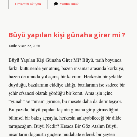
Cos
Devamını okuyun
Yorum Bırak
60
derece
kaçtır
?
Büyü yapılan kişi günaha girer mi ?
Tarih: Nisan 22, 2026
Büyü Yapılan Kişi Günaha Girer Mi? Büyü, tarih boyunca
farklı kültürlerde yer almış, bazen insanlar arasında korkuya,
bazen de umuda yol açmış bir kavram. Herkesin bir şekilde
duyduğu, bazılarının ciddiye aldığı, bazılarının ise sadece bir
şehir efsanesi olarak gördüğü bir konu. Ama işin içine
“günah” ve “iman” girince, bu mesele daha da derinleşiyor.
Bu yazıda, büyü yapılan kişinin günaha girip girmediğini
bilimsel bir bakış açısıyla, herkesin anlayabileceği bir dilde
tartışacağım. Büyü Nedir? Kısaca Bir Göz Atalım Büyü,
insanların doğaüstü güçlere müdahale ederek bir şeyleri