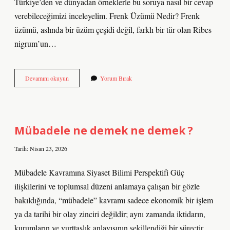
Türkiye’den ve dünyadan örneklerle bu soruya nasıl bir cevap
verebileceğimizi inceleyelim. Frenk Üzümü Nedir? Frenk
üzümü, aslında bir üzüm çeşidi değil, farklı bir tür olan Ribes
nigrum’un…
Frenk
Devamını okuyun
Yorum Bırak
üzümü
ne
zaman
dikilir
?
Mübadele ne demek ne demek ?
Tarih: Nisan 23, 2026
Mübadele Kavramına Siyaset Bilimi Perspektifi Güç
ilişkilerini ve toplumsal düzeni anlamaya çalışan bir gözle
bakıldığında, “mübadele” kavramı sadece ekonomik bir işlem
ya da tarihi bir olay zinciri değildir; aynı zamanda iktidarın,
kurumların ve yurttaşlık anlayışının şekillendiği bir süreçtir.