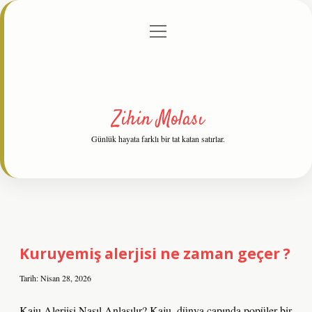
menüyü
Anasayfa
Gizlilik Politikası
Yasal Uyarı
aç
Hakkımızda
Zihin Molası
Günlük hayata farklı bir tat katan satırlar.
Zihin
Molası
Kuruyemiş alerjisi ne zaman geçer ?
Yazılar
Tarih: Nisan 28, 2026
Kaju Alerjisi Nasıl Anlaşılır? Kaju, dünya çapında popüler bir