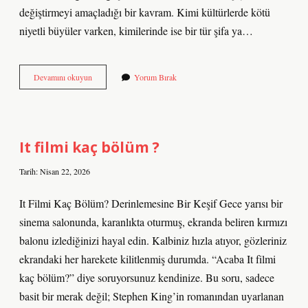
değiştirmeyi amaçladığı bir kavram. Kimi kültürlerde kötü
niyetli büyüler varken, kimilerinde ise bir tür şifa ya…
Büyü
Devamını okuyun
Yorum Bırak
yapılan
kişi
günaha
girer
mi
It filmi kaç bölüm ?
?
Tarih: Nisan 22, 2026
It Filmi Kaç Bölüm? Derinlemesine Bir Keşif Gece yarısı bir
sinema salonunda, karanlıkta oturmuş, ekranda beliren kırmızı
balonu izlediğinizi hayal edin. Kalbiniz hızla atıyor, gözleriniz
ekrandaki her harekete kilitlenmiş durumda. “Acaba It filmi
kaç bölüm?” diye soruyorsunuz kendinize. Bu soru, sadece
basit bir merak değil; Stephen King’in romanından uyarlanan