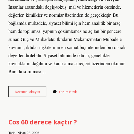
İnsanlar arasındaki değiş-tokuş, mal ve hizmetlerin ötesinde,
değerler, kimlikler ve normlar üzerinden de gerçekleşir. Bu
bağlamda mübadele, siyaset bilimi için hem analitik bir araç
hem de toplumsal yapının çözümlemesine açılan bir pencere
sunar. Güç ve Mübadele: İktidarın Mekanizmaları Mübadele
kavramı, iktidar ilişkilerinin en somut biçimlerinden biri olarak
değerlendirilebilir. Siyaset biliminde iktidar, genellikle
kaynakların dağılımı ve karar alma süreçleri üzerinden okunur.
Burada sorulması…
Mübadele
Devamını okuyun
Yorum Bırak
ne
demek
ne
demek
?
Cos 60 derece kaçtır ?
Tarih: Nisan 22, 2026