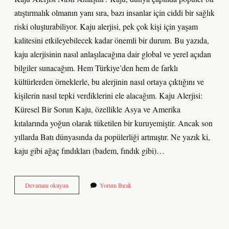
atıştırmalık olmanın yanı sıra, bazı insanlar için ciddi bir sağlık
riski oluşturabiliyor. Kaju alerjisi, pek çok kişi için yaşam
kalitesini etkileyebilecek kadar önemli bir durum. Bu yazıda,
kaju alerjisinin nasıl anlaşılacağına dair global ve yerel açıdan
bilgiler sunacağım. Hem Türkiye’den hem de farklı
kültürlerden örneklerle, bu alerjinin nasıl ortaya çıktığını ve
kişilerin nasıl tepki verdiklerini ele alacağım. Kaju Alerjisi:
Küresel Bir Sorun Kaju, özellikle Asya ve Amerika
kıtalarında yoğun olarak tüketilen bir kuruyemiştir. Ancak son
yıllarda Batı dünyasında da popülerliği artmıştır. Ne yazık ki,
kaju gibi ağaç fındıkları (badem, fındık gibi)…
Kuruyemiş
Devamını okuyun
Yorum Bırak
alerjisi
ne
zaman
geçer