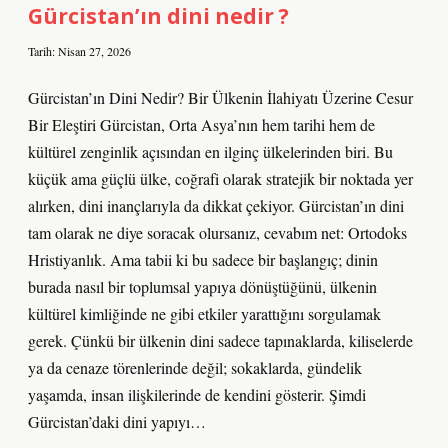
?
Gürcistan’ın dini nedir ?
Tarih: Nisan 27, 2026
Gürcistan’ın Dini Nedir? Bir Ülkenin İlahiyatı Üzerine Cesur
Bir Eleştiri Gürcistan, Orta Asya’nın hem tarihi hem de
kültürel zenginlik açısından en ilginç ülkelerinden biri. Bu
küçük ama güçlü ülke, coğrafi olarak stratejik bir noktada yer
alırken, dini inançlarıyla da dikkat çekiyor. Gürcistan’ın dini
tam olarak ne diye soracak olursanız, cevabım net: Ortodoks
Hristiyanlık. Ama tabii ki bu sadece bir başlangıç; dinin
burada nasıl bir toplumsal yapıya dönüştüğünü, ülkenin
kültürel kimliğinde ne gibi etkiler yarattığını sorgulamak
gerek. Çünkü bir ülkenin dini sadece tapınaklarda, kiliselerde
ya da cenaze törenlerinde değil; sokaklarda, gündelik
yaşamda, insan ilişkilerinde de kendini gösterir. Şimdi
Gürcistan’daki dini yapıyı…