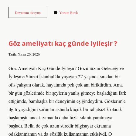
Gürcistan’ın
Devamını okuyun
Yorum Bırak
dini
nedir
?
Göz ameliyatı kaç günde iyileşir ?
Tarih: Nisan 26, 2026
Göz Ameliyatı Kaç Günde İyileşir? Gözünüzün Geleceği ve
İyileşme Süreci İstanbul’da yaşayan 27 yaşında sıradan bir
ofis çalışanı olarak, hayatımda pek çok anı biriktirdim. Ama
bir gün gözlerimde bir şeylerin yanlış gitmeye başladığını fark
ettiğimde, bambaşka bir deneyimin eşiğindeydim. Gözlerimle
ilgili yaşadığım sorunlar aslında küçük bir rahatsızlık olarak
başlamıştı, ancak zamanla daha fazla sıkıntı yaratmaya
başladı. Belki de çok uzun süredir bilgisayar ekranına
odaklanmamın ya da gözlük kullanmamın etkisiydi. O