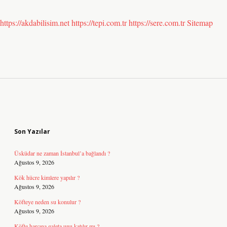
https://akdabilisim.net
https://tepi.com.tr
https://sere.com.tr
Sitemap
Sidebar
Son Yazılar
Üsküdar ne zaman İstanbul’a bağlandı ?
Ağustos 9, 2026
Kök hücre kimlere yapılır ?
Ağustos 9, 2026
Köfteye neden su konulur ?
Ağustos 9, 2026
Köfte harcına galeta unu katılır mı ?