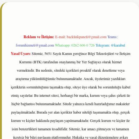
esi
tulipbetgiris.org
Reklam ve İletişim:
E-mail:
backlinkpaneli@gmail.com
Teams:
forumhizmeti@gmail.com
Whatsapp: 0262 606 0 726
Telegram: @karabul
Yasal Uyarı:
Sitemiz, 5651 Sayılı Kanun gereğince Bilgi Teknolojileri ve İletişim
Kurumu (BTK) tarafından onaylanmış bir Yer Sağlayıcı olarak hizmet
vermektedir. Bu nedenle, sitedeki içerikleri proaktif olarak denetleme veya
araştırma yükümlülüğümüz bulunmamaktadır. Ancak, üyelerimiz yazdıkları
içeriklerin sorumluluğunu taşımakta olup, siteye üye olarak bu sorumluluğu kabul
etmiş sayılırlar. Bu internet sitesi, herhangi bir marka, kurum veya şahıs şirketi ile
hiçbir bağlantısı bulunmamaktadır. Sitede yalnızca kendi hazırladığımız makaleler
paylaşılmaktadır. Burada yer alan içerikler haber niteliği taşımamakta olup, gerçek
kurum ve kişiler hakkında paylaşım yapılmamaktadır. Gerçek kurum ve kişiler ile
isim benzerlikleri tamamen tesadüfidir. Sitemiz, kar amacı gütmeyen ve tamamen
ücretsiz bir bilgi paylaşım platformudur. Hukuka ve yasal düzenlemelere aykırı