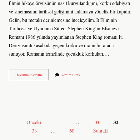
filmin hikâye örgüsünün nasıl kurgulandığını, korku edebiyatı
ve sinemasının tarihsel gelişimini anlamaya yönelik bir kapıdır.
Gelin, bu merakı derinlemesine inceleyelim. It Filminin
Tarihçesi ve Uyarlama Süreci Stephen King’in Efsanevi
Romanı 1986 yılında yayımlanan Stephen King romanı It,
Derry isimli kasabada geçen korku ve dramı bir arada
sunuyor. Romanın temelinde çocukluk korkuları,…
It
Devamını okuyun
Yorum Bırak
filmi
kaç
bölüm
?
Yazı
32
Önceki
1
…
31
sayfalaması
33
…
60
Sonraki