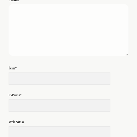
İsim*
E-Posta*
Web Sitesi