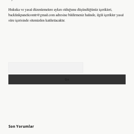
Hukuka ve yasal düzenlemelere aykırı olduğunu düşündüğünüz içerikleri,
backlinkpanelicomtr@gmail.com
adresine bildirmeniz halinde, ilgili içerikler yasal
süre içerisinde sitemizden kaldırılacaktır.
Arama
Son Yorumlar