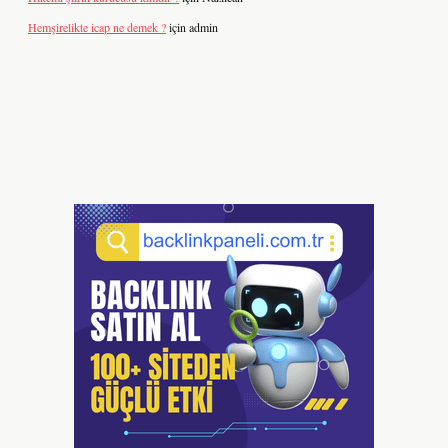
Hemşirelikte icap ne demek ?
için
admin