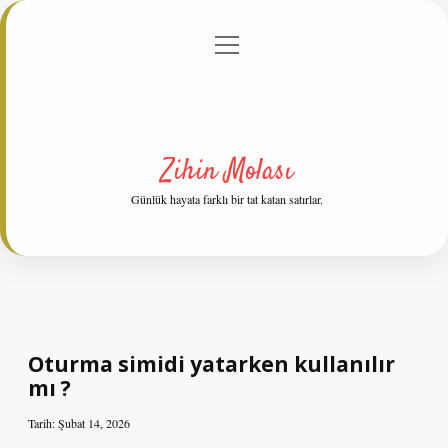
menüyü
Anasayfa
Gizlilik Politikası
Yasal Uyarı
aç
Hakkımızda
Zihin Molası
Günlük hayata farklı bir tat katan satırlar.
Oturma simidi yatarken kullanılır
mı ?
Tarih: Şubat 14, 2026