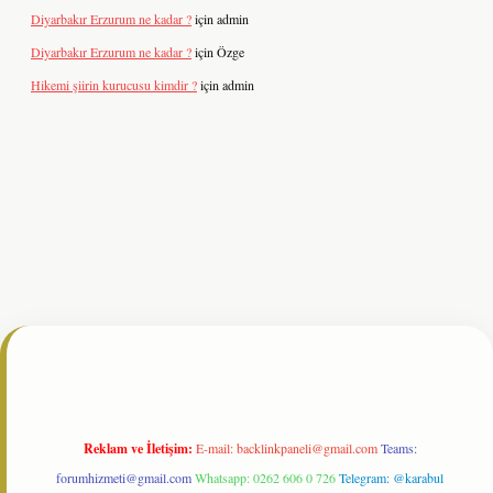
Diyarbakır Erzurum ne kadar ?
için
admin
Diyarbakır Erzurum ne kadar ?
için
Özge
Hikemi şiirin kurucusu kimdir ?
için
admin
itesi
tulipbetgiris.org
Reklam ve İletişim:
E-mail:
backlinkpaneli@gmail.com
Teams:
forumhizmeti@gmail.com
Whatsapp: 0262 606 0 726
Telegram: @karabul