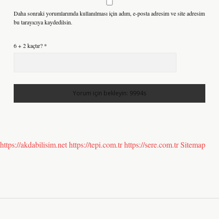
Daha sonraki yorumlarımda kullanılması için adım, e-posta adresim ve site adresim
bu tarayıcıya kaydedilsin.
6 + 2 kaçtır?
*
https://akdabilisim.net
https://tepi.com.tr
https://sere.com.tr
Sitemap