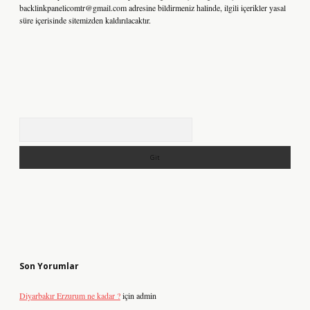
backlinkpanelicomtr@gmail.com
adresine bildirmeniz halinde, ilgili içerikler yasal
süre içerisinde sitemizden kaldırılacaktır.
Arama
Son Yorumlar
Diyarbakır Erzurum ne kadar ?
için
admin