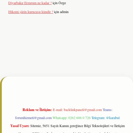
Diyarbakır Erzurum ne kadar ?
için
Özge
Hikemi şiirin kurucusu kimdir ?
için
admin
t resmi sitesi
tulipbetgiris.org
Reklam ve İletişim:
E-mail:
backlinkpaneli@gmail.com
Teams:
forumhizmeti@gmail.com
Whatsapp: 0262 606 0 726
Telegram: @karabul
Yasal Uyarı:
Sitemiz, 5651 Sayılı Kanun gereğince Bilgi Teknolojileri ve İletişim