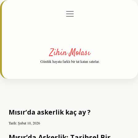
menüyü
Anasayfa
Gizlilik Politikası
Yasal Uyarı
aç
Hakkımızda
Zihin Molası
Günlük hayata farklı bir tat katan satırlar.
Mısır’da askerlik kaç ay ?
Tarih: Şubat 10, 2026
Mısır’da Askerlik: Tarihsel Bir