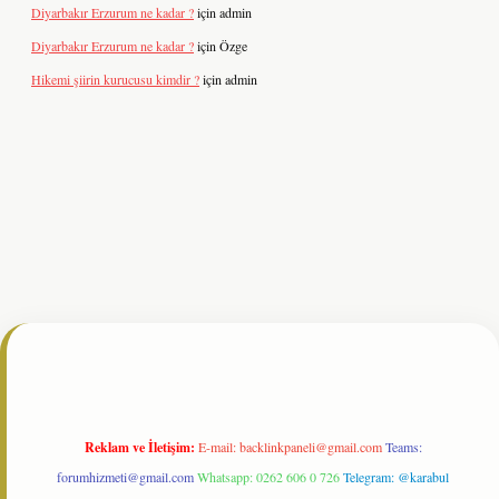
Diyarbakır Erzurum ne kadar ?
için
admin
Diyarbakır Erzurum ne kadar ?
için
Özge
Hikemi şiirin kurucusu kimdir ?
için
admin
t resmi sitesi
tulipbetgiris.org
Reklam ve İletişim:
E-mail:
backlinkpaneli@gmail.com
Teams:
forumhizmeti@gmail.com
Whatsapp: 0262 606 0 726
Telegram: @karabul