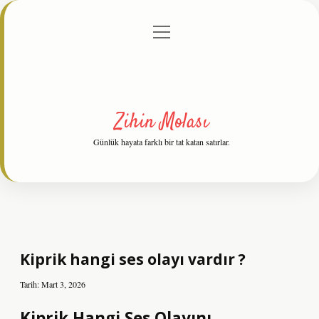
menüyü
Anasayfa
Gizlilik Politikası
Yasal Uyarı
aç
Hakkımızda
Zihin Molası
Günlük hayata farklı bir tat katan satırlar.
Kiprik hangi ses olayı vardır ?
Tarih: Mart 3, 2026
Kiprik Hangi Ses Olayını