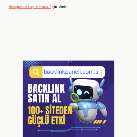
Hemşirelikte icap ne demek ?
için
admin