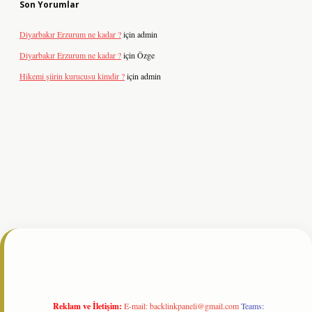
Son Yorumlar
Diyarbakır Erzurum ne kadar ?
için
admin
Diyarbakır Erzurum ne kadar ?
için
Özge
Hikemi şiirin kurucusu kimdir ?
için
admin
g
Reklam ve İletişim:
E-mail:
backlinkpaneli@gmail.com
Teams: