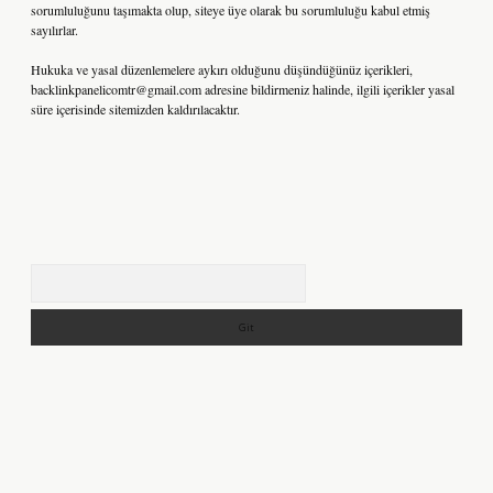
sorumluluğunu taşımakta olup, siteye üye olarak bu sorumluluğu kabul etmiş
sayılırlar.
Hukuka ve yasal düzenlemelere aykırı olduğunu düşündüğünüz içerikleri,
backlinkpanelicomtr@gmail.com
adresine bildirmeniz halinde, ilgili içerikler yasal
süre içerisinde sitemizden kaldırılacaktır.
Arama