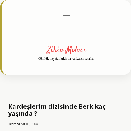
menüyü
Anasayfa
Gizlilik Politikası
Yasal Uyarı
aç
Hakkımızda
Zihin Molası
Günlük hayata farklı bir tat katan satırlar.
Kardeşlerim dizisinde Berk kaç
yaşında ?
Tarih: Şubat 10, 2026