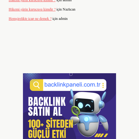
Hikemi şiirin kurucusu kimdir ?
için
Nazlıcan
Hemşirelikte icap ne demek ?
için
admin