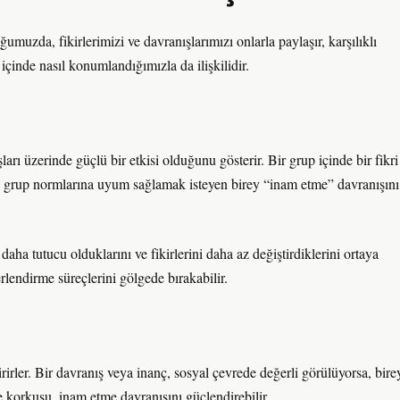
ğumuzda, fikirlerimizi ve davranışlarımızı onlarla paylaşır, karşılıklı
çinde nasıl konumlandığımızla da ilişkilidir.
ları üzerinde güçlü bir etkisi olduğunu gösterir. Bir grup içinde bir fikri
e grup normlarına uyum sağlamak isteyen birey “inam etme” davranışını
aha tutucu olduklarını ve fikirlerini daha az değiştirdiklerini ortaya
lendirme süreçlerini gölgede bırakabilir.
dirirler. Bir davranış veya inanç, sosyal çevrede değerli görülüyorsa, bire
 korkusu, inam etme davranışını güçlendirebilir.