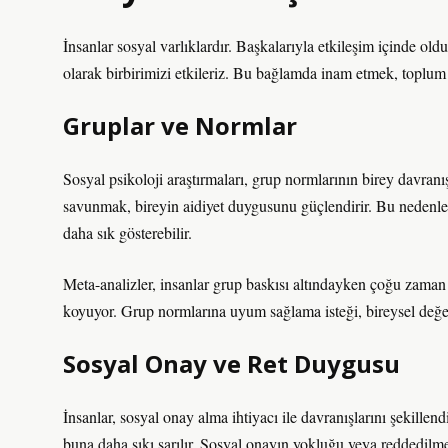
İnsanlar sosyal varlıklardır. Başkalarıyla etkileşim içinde oldu
olarak birbirimizi etkileriz. Bu bağlamda inam etmek, toplum i
Gruplar ve Normlar
Sosyal psikoloji araştırmaları, grup normlarının birey davranış
savunmak, bireyin aidiyet duygusunu güçlendirir. Bu nedenl
daha sık gösterebilir.
Meta-analizler, insanlar grup baskısı altındayken çoğu zaman d
koyuyor. Grup normlarına uyum sağlama isteği, bireysel değer
Sosyal Onay ve Ret Duygusu
İnsanlar, sosyal onay alma ihtiyacı ile davranışlarını şekillen
buna daha sıkı sarılır. Sosyal onayın yokluğu veya reddedilme