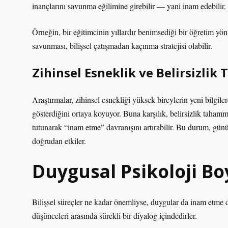
inançlarını savunma eğilimine girebilir — yani inam edebilir.
Örneğin, bir eğitimcinin yıllardır benimsediği bir öğretim yön
savunması, bilişsel çatışmadan kaçınma stratejisi olabilir.
Zihinsel Esneklik ve Belirsizli
Araştırmalar, zihinsel esnekliği yüksek bireylerin yeni bilgile
gösterdiğini ortaya koyuyor. Buna karşılık, belirsizlik tahammül
tutunarak “inam etme” davranışını artırabilir. Bu durum, gü
doğrudan etkiler.
Duygusal Psikoloji Bo
Bilişsel süreçler ne kadar önemliyse, duygular da inam etme da
düşünceleri arasında sürekli bir diyalog içindedirler.