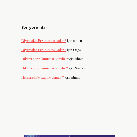
Son yorumlar
Diyarbakır Erzurum ne kadar ?
için
admin
Diyarbakır Erzurum ne kadar ?
için
Özge
Hikemi şiirin kurucusu kimdir ?
için
admin
Hikemi şiirin kurucusu kimdir ?
için
Nazlıcan
Hemşirelikte icap ne demek ?
için
admin
,