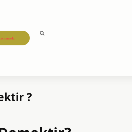
akkımızda
ktir ?