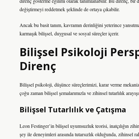
direnç gösterme eğilimi olarak tanımlanabilir. Bu direnç, bir
değiştirmeyi reddetmek şeklinde de ortaya çıkabilir.
Ancak bu basit tanım, kavramın derinliğini yeterince yansıtm
karmaşık bilişsel, duygusal ve sosyal süreçler içerir.
Bilişsel Psikoloji Pers
Direnç
Bilişsel psikoloji, düşünce süreçlerimizi, karar verme mekani
çoğu zaman bilişsel şemalarımızla ve zihinsel tutarlılık arayışım
Bilişsel Tutarlılık ve Çatışma
Leon Festinger’in bilişsel uyumsuzluk teorisi, inatçılığın zih
şey ile deneyimleri arasında tutarsızlık olduğunda, zihinsel ra