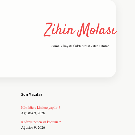
Zihin Molası
Günlük hayata farklı bir tat katan satırlar.
Sidebar
grandoperabet resmi sitesi
tulipbetg
Son Yazılar
Kök hücre kimlere yapılır ?
Ağustos 9, 2026
Köfteye neden su konulur ?
Ağustos 9, 2026