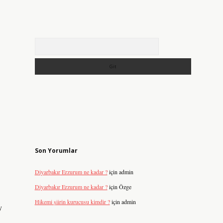
Arama
Son Yorumlar
Diyarbakır Erzurum ne kadar ?
için
admin
Diyarbakır Erzurum ne kadar ?
için
Özge
Hikemi şiirin kurucusu kimdir ?
için
admin
y