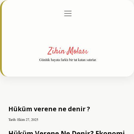
menüyü
Anasayfa
Gizlilik Politikası
Yasal Uyarı
aç
Hakkımızda
Zihin Molası
Günlük hayata farklı bir tat katan satırlar.
Hüküm verene ne denir ?
Tarih: Ekim 27, 2025
Hüküm Verene Ne Denir? Ekonomi