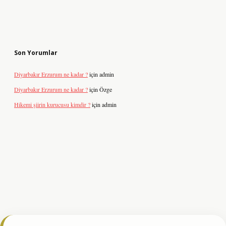
Son Yorumlar
Diyarbakır Erzurum ne kadar ?
için
admin
Diyarbakır Erzurum ne kadar ?
için
Özge
Hikemi şiirin kurucusu kimdir ?
için
admin
esi
tulipbetgiris.org