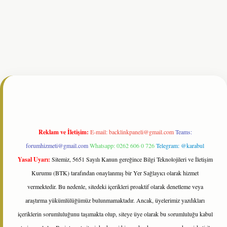
erabet resmi sitesi
tulipbetgiris.org
Reklam ve İletişim:
E-mail:
backlinkpaneli@gmail.com
Teams:
forumhizmeti@gmail.com
Whatsapp: 0262 606 0 726
Telegram: @karabul
Yasal Uyarı:
Sitemiz, 5651 Sayılı Kanun gereğince Bilgi Teknolojileri ve İletişim
Kurumu (BTK) tarafından onaylanmış bir Yer Sağlayıcı olarak hizmet
vermektedir. Bu nedenle, sitedeki içerikleri proaktif olarak denetleme veya
araştırma yükümlülüğümüz bulunmamaktadır. Ancak, üyelerimiz yazdıkları
içeriklerin sorumluluğunu taşımakta olup, siteye üye olarak bu sorumluluğu kabul