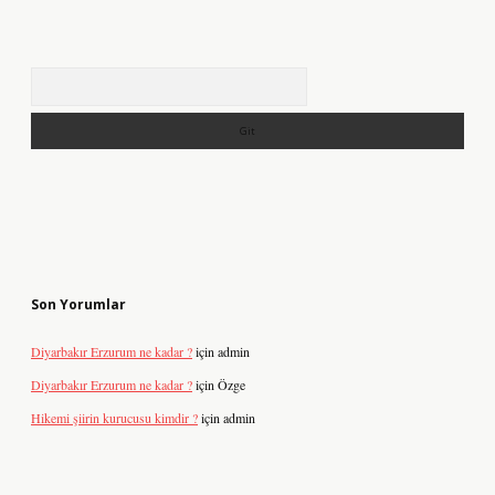
Arama
Son Yorumlar
Diyarbakır Erzurum ne kadar ?
için
admin
Diyarbakır Erzurum ne kadar ?
için
Özge
Hikemi şiirin kurucusu kimdir ?
için
admin