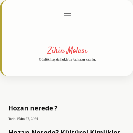
menüyü
Anasayfa
Gizlilik Politikası
Yasal Uyarı
aç
Hakkımızda
Zihin Molası
Günlük hayata farklı bir tat katan satırlar.
Hozan nerede ?
Tarih: Ekim 27, 2025
Hozan Nerede? Kültürel Kimlikler