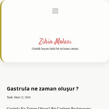
menüyü
Anasayfa
Gizlilik Politikası
Yasal Uyarı
aç
Hakkımızda
Zihin Molası
Günlük hayata farklı bir tat katan satırlar.
Gastrula ne zaman oluşur ?
Tarih: Mart 12, 2026
Gastrula Ne Zaman Oluşur? Bir Canlının Başlangıcına