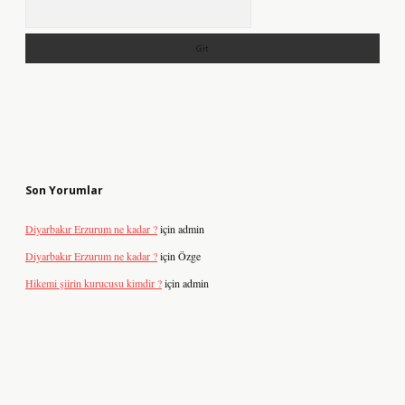
Arama
Son Yorumlar
Diyarbakır Erzurum ne kadar ?
için
admin
Diyarbakır Erzurum ne kadar ?
için
Özge
Hikemi şiirin kurucusu kimdir ?
için
admin