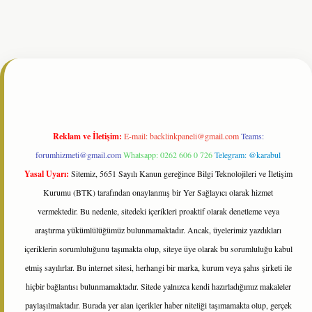
t resmi sitesi
tulipbetgiris.org
Reklam ve İletişim:
E-mail:
backlinkpaneli@gmail.com
Teams:
forumhizmeti@gmail.com
Whatsapp: 0262 606 0 726
Telegram: @karabul
Yasal Uyarı:
Sitemiz, 5651 Sayılı Kanun gereğince Bilgi Teknolojileri ve İletişim
Kurumu (BTK) tarafından onaylanmış bir Yer Sağlayıcı olarak hizmet
vermektedir. Bu nedenle, sitedeki içerikleri proaktif olarak denetleme veya
araştırma yükümlülüğümüz bulunmamaktadır. Ancak, üyelerimiz yazdıkları
içeriklerin sorumluluğunu taşımakta olup, siteye üye olarak bu sorumluluğu kabul
etmiş sayılırlar. Bu internet sitesi, herhangi bir marka, kurum veya şahıs şirketi ile
hiçbir bağlantısı bulunmamaktadır. Sitede yalnızca kendi hazırladığımız makaleler
paylaşılmaktadır. Burada yer alan içerikler haber niteliği taşımamakta olup, gerçek