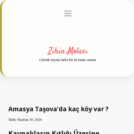
menüyü
Anasayfa
Gizlilik Politikası
Yasal Uyarı
aç
Hakkımızda
Zihin Molası
Günlük hayata farklı bir tat katan satırlar.
Amasya Taşova’da kaç köy var ?
Tarih: Haziran 30, 2026
Kaynakların Kıtlığı Üzerine