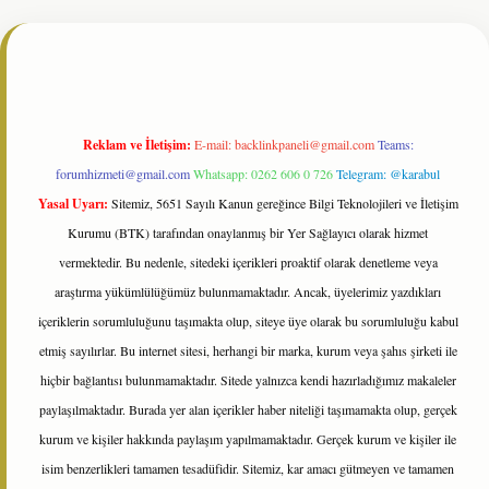
i
tulipbetgiris.org
Reklam ve İletişim:
E-mail:
backlinkpaneli@gmail.com
Teams:
forumhizmeti@gmail.com
Whatsapp: 0262 606 0 726
Telegram: @karabul
Yasal Uyarı:
Sitemiz, 5651 Sayılı Kanun gereğince Bilgi Teknolojileri ve İletişim
Kurumu (BTK) tarafından onaylanmış bir Yer Sağlayıcı olarak hizmet
vermektedir. Bu nedenle, sitedeki içerikleri proaktif olarak denetleme veya
araştırma yükümlülüğümüz bulunmamaktadır. Ancak, üyelerimiz yazdıkları
içeriklerin sorumluluğunu taşımakta olup, siteye üye olarak bu sorumluluğu kabul
etmiş sayılırlar. Bu internet sitesi, herhangi bir marka, kurum veya şahıs şirketi ile
hiçbir bağlantısı bulunmamaktadır. Sitede yalnızca kendi hazırladığımız makaleler
paylaşılmaktadır. Burada yer alan içerikler haber niteliği taşımamakta olup, gerçek
kurum ve kişiler hakkında paylaşım yapılmamaktadır. Gerçek kurum ve kişiler ile
isim benzerlikleri tamamen tesadüfidir. Sitemiz, kar amacı gütmeyen ve tamamen