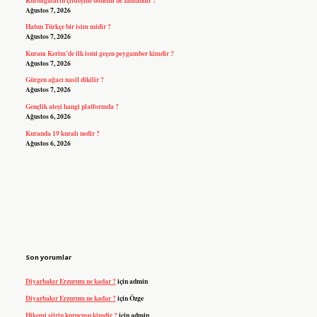
Ağustos 7, 2026
Hatun Türkçe bir isim midir ?
Ağustos 7, 2026
Kuranı Kerim’de ilk ismi geçen peygamber kimdir ?
Ağustos 7, 2026
Gürgen ağacı nasil dikilir ?
Ağustos 7, 2026
Gençlik ateşi hangi platformda ?
Ağustos 6, 2026
Kuranda 19 kuralı nedir ?
Ağustos 6, 2026
Son yorumlar
Diyarbakır Erzurum ne kadar ?
için
admin
Diyarbakır Erzurum ne kadar ?
için
Özge
Hikemi şiirin kurucusu kimdir ?
için
admin