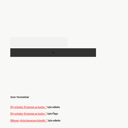
Arama
Son Yorumlar
Diyarbakır Erzurum ne kadar ?
için
admin
Diyarbakır Erzurum ne kadar ?
için
Özge
Hikemi şiirin kurucusu kimdir ?
için
admin