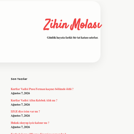
Zihin Molası
Günlük hayata farklı bir tat katan satırlar.
Sidebar
grandoperabet resmi sitesi
tulipbetgiris.org
Son Yazılar
Kurtlar Vadisi Pusu Ferman kaçıncı bölümde öldü ?
Ağustos 7, 2026
Kurtlar Vadisi Altın Kelebek Aldı mı ?
Ağustos 7, 2026
IZGE diye isim var mı ?
Ağustos 7, 2026
Hukuk okuyup işsiz kalınır mı ?
Ağustos 7, 2026
Kurbağaların çiftleşme dönemi ne zamandır ?