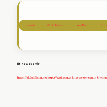
Anasayfa
Gizlilik Politikası
Yasal Uyarı
Hakkım
Etiket:
zdemir
https://akdabilisim.net
https://tepi.com.tr
https://sere.com.tr
Sitema