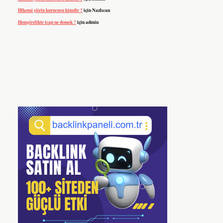
Hikemi şiirin kurucusu kimdir ?
için
Nazlıcan
Hemşirelikte icap ne demek ?
için
admin