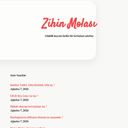
Zihin Molası
Günlük hayata farklı bir tat katan satırlar.
Sidebar
grandoperabet resmi sitesi
tulipbetgiri
Son Yazılar
Kurtlar Vadisi Altın Kelebek Aldı mı ?
Ağustos 7, 2026
IZGE diye isim var mı ?
Ağustos 7, 2026
Hukuk okuyup işsiz kalınır mı ?
Ağustos 7, 2026
Kurbağaların çiftleşme dönemi ne zamandır ?
Ağustos 7, 2026
Hatun Türkçe bir isim midir ?