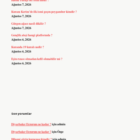
Ağustos 7, 2026
Kuranı Kerim’de ilk ismi geçen peygamber kimdir ?
Ağustos 7, 2026
Gürgen ağacı nasil dikilir ?
Ağustos 7, 2026
Gençlik ateşi hangi platformda ?
Ağustos 6, 2026
Kuranda 19 kuralı nedir ?
Ağustos 6, 2026
Eşin rızası olmadan kefil olunabilir mi ?
Ağustos 6, 2026
Son yorumlar
Diyarbakır Erzurum ne kadar ?
için
admin
Diyarbakır Erzurum ne kadar ?
için
Özge
Hikemi şiirin kurucusu kimdir ?
için
admin