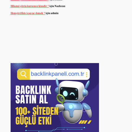
Hikemi şiirin kurucusu kimdir ?
için
Nazlıcan
Hemşirelikte icap ne demek ?
için
admin