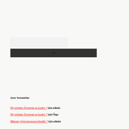
Arama
Son Yorumlar
Diyarbakır Erzurum ne kadar ?
için
admin
Diyarbakır Erzurum ne kadar ?
için
Özge
Hikemi şiirin kurucusu kimdir ?
için
admin