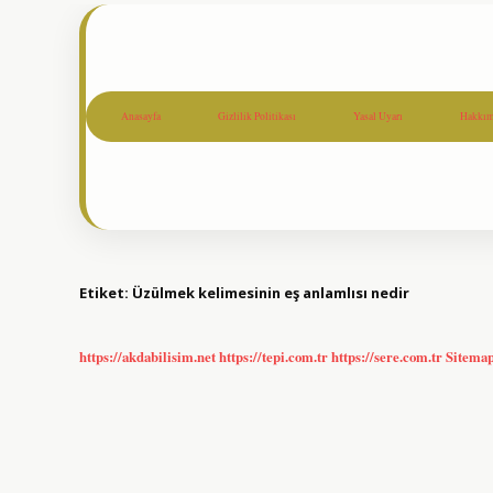
Anasayfa
Gizlilik Politikası
Yasal Uyarı
Hakkım
Etiket:
Üzülmek kelimesinin eş anlamlısı nedir
https://akdabilisim.net
https://tepi.com.tr
https://sere.com.tr
Sitema