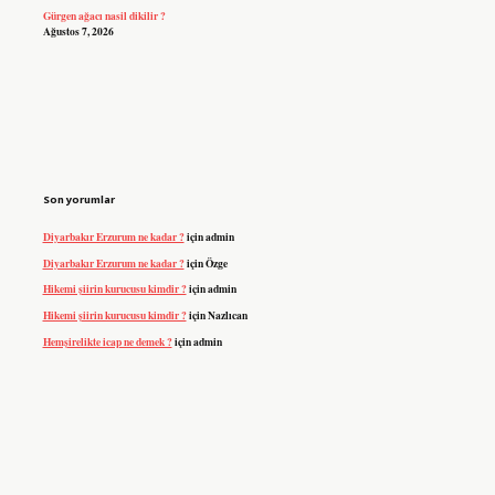
Gürgen ağacı nasil dikilir ?
Ağustos 7, 2026
Son yorumlar
Diyarbakır Erzurum ne kadar ?
için
admin
Diyarbakır Erzurum ne kadar ?
için
Özge
Hikemi şiirin kurucusu kimdir ?
için
admin
Hikemi şiirin kurucusu kimdir ?
için
Nazlıcan
Hemşirelikte icap ne demek ?
için
admin