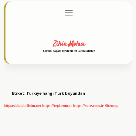
menüyü
Anasayfa
Gizlilik Politikası
Yasal Uyarı
aç
Hakkımızda
Zihin Molası
Günlük hayata farklı bir tat katan satırlar.
Etiket:
Türkiye hangi Türk boyundan
https://akdabilisim.net
https://tepi.com.tr
https://sere.com.tr
Sitemap