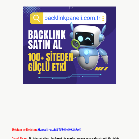
Reklam ve İletişim:
Skype: live:.cid.575569c608265c69
Yasal Uyarı:
Bu internet sitesi, herhangi bir marka, kurum veya şahıs şirketi ile hiçbir