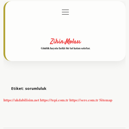
menüyü
Anasayfa
Gizlilik Politikası
Yasal Uyarı
aç
Hakkımızda
Zihin Molası
Günlük hayata farklı bir tat katan satırlar.
Etiket:
sorumluluk
https://akdabilisim.net
https://tepi.com.tr
https://sere.com.tr
Sitemap