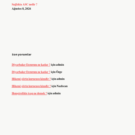
Sağlıkta ASC nedir ?
Ağustos 8, 2026
Son yorumlar
Diyarbakır Erzurum ne kadar ?
için
admin
Diyarbakır Erzurum ne kadar ?
için
Özge
Hikemi şiirin kurucusu kimdir ?
için
admin
Hikemi şiirin kurucusu kimdir ?
için
Nazlıcan
Hemşirelikte icap ne demek ?
için
admin