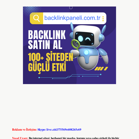
Reklam ve İletişim:
Skype: live:.cid.575569c608265c69
Yasal Uyarı:
Bu internet sitesi, herhangi bir marka, kurum veya şahıs şirketi ile hiçbir