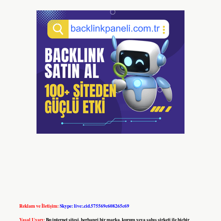
Reklam ve İletişim:
Skype: live:.cid.575569c608265c69
Yasal Uyarı:
Bu internet sitesi, herhangi bir marka, kurum veya şahıs şirketi ile hiçbir