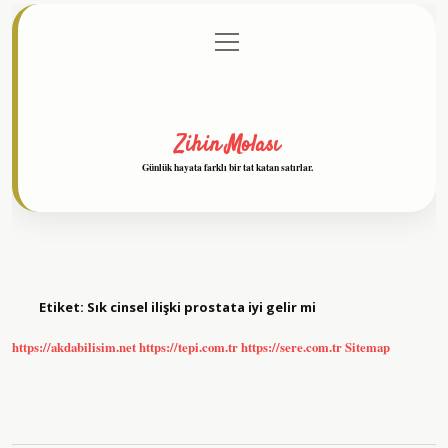
menüyü
Anasayfa
Gizlilik Politikası
Yasal Uyarı
aç
Hakkımızda
Zihin Molası
Günlük hayata farklı bir tat katan satırlar.
Etiket:
Sık cinsel ilişki prostata iyi gelir mi
https://akdabilisim.net
https://tepi.com.tr
https://sere.com.tr
Sitemap