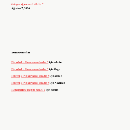
Gürgen ağacı nasil dikilir ?
Ağustos 7, 2026
Son yorumlar
Diyarbakır Erzurum ne kadar ?
için
admin
Diyarbakır Erzurum ne kadar ?
için
Özge
Hikemi şiirin kurucusu kimdir ?
için
admin
Hikemi şiirin kurucusu kimdir ?
için
Nazlıcan
Hemşirelikte icap ne demek ?
için
admin