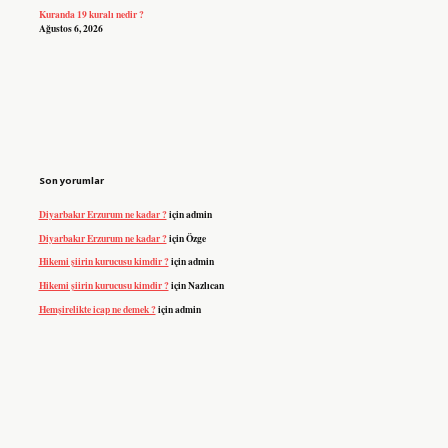
Kuranda 19 kuralı nedir ?
Ağustos 6, 2026
Son yorumlar
Diyarbakır Erzurum ne kadar ?
için
admin
Diyarbakır Erzurum ne kadar ?
için
Özge
Hikemi şiirin kurucusu kimdir ?
için
admin
Hikemi şiirin kurucusu kimdir ?
için
Nazlıcan
Hemşirelikte icap ne demek ?
için
admin