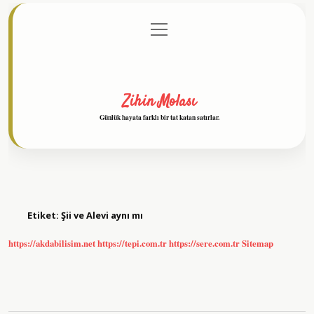
menüyü
Anasayfa
Gizlilik Politikası
Yasal Uyarı
aç
Hakkımızda
Zihin Molası
Günlük hayata farklı bir tat katan satırlar.
Etiket:
Şii ve Alevi aynı mı
https://akdabilisim.net
https://tepi.com.tr
https://sere.com.tr
Sitemap