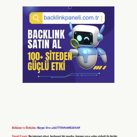
Reklam ve İletişim:
Skype: live:.cid.575569c608265c69
Yasal Uyarı:
Bu internet sitesi, herhangi bir marka, kurum veya şahıs şirketi ile hiçbir