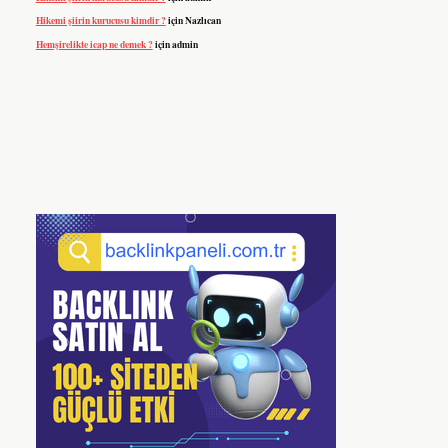
Hikemi şiirin kurucusu kimdir ?
için
Nazlıcan
Hemşirelikte icap ne demek ?
için
admin