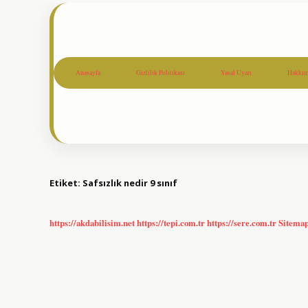
Anasayfa
Gizlilik Politikası
Yasal Uyarı
Hakkım
Etiket:
Safsızlık nedir 9 sınıf
https://akdabilisim.net
https://tepi.com.tr
https://sere.com.tr
Sitema