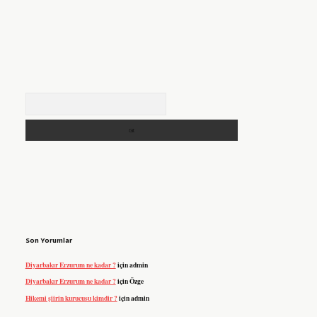
Arama
Son Yorumlar
Diyarbakır Erzurum ne kadar ?
için
admin
Diyarbakır Erzurum ne kadar ?
için
Özge
Hikemi şiirin kurucusu kimdir ?
için
admin