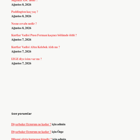
Ağustos 8, 2026
Paddington kaç yaş ?
Ağustos 8, 2026
Nesne cevabı nedir ?
Ağustos 8, 2026
Kurtlar Vadisi Pusu Ferman kaçıncı bölümde öldü ?
Ağustos 7, 2026
Kurtlar Vadisi Altın Kelebek Aldı mı ?
Ağustos 7, 2026
IZGE diye isim var mı ?
Ağustos 7, 2026
Son yorumlar
Diyarbakır Erzurum ne kadar ?
için
admin
Diyarbakır Erzurum ne kadar ?
için
Özge
Hikemi şiirin kurucusu kimdir ?
için
admin