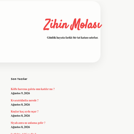
Zihin Molası
Günlük hayata farklı bir tat katan satırlar.
Sidebar
grandoperabet resmi sitesi
tulipbetgiri
Son Yazılar
Köfte harcına galeta unu katılır mı ?
Ağustos 9, 2026
Kvaratskhelia nerede ?
Ağustos 8, 2026
Kuşlar kaç ayda uçar ?
Ağustos 8, 2026
Siyah aura ne anlama gelir ?
Ağustos 8, 2026
Sağlıkta ASC nedir ?