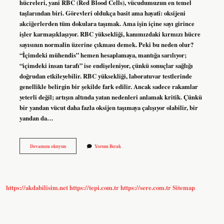
hücreleri, yani RBC (Red Blood Cells), vücudumuzun en temel
taşlarından biri. Görevleri oldukça basit ama hayatî: oksijeni
akciğerlerden tüm dokulara taşımak. Ama işin içine sayı girince
işler karmaşıklaşıyor. RBC yüksekliği, kanımızdaki kırmızı hücre
sayısının normalin üzerine çıkması demek. Peki bu neden olur?
“İçimdeki mühendis” hemen hesaplamaya, mantığa sarılıyor;
“içimdeki insan tarafı” ise endişeleniyor, çünkü sonuçlar sağlığı
doğrudan etkileyebilir. RBC yüksekliği, laboratuvar testlerinde
genellikle belirgin bir şekilde fark edilir. Ancak sadece rakamlar
yeterli değil; artışın altında yatan nedenleri anlamak kritik. Çünkü
bir yandan vücut daha fazla oksijen taşımaya çalışıyor olabilir, bir
yandan da…
RBC
Devamını okuyun
Yorum Bırak
yüksekliği
neden
olur
?
https://akdabilisim.net
https://tepi.com.tr
https://sere.com.tr
Sitemap