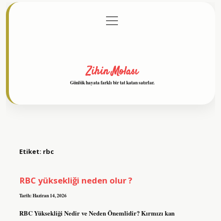
menüyü
Anasayfa
Gizlilik Politikası
Yasal Uyarı
aç
Hakkımızda
Zihin Molası
Günlük hayata farklı bir tat katan satırlar.
Etiket:
rbc
RBC yüksekliği neden olur ?
Tarih: Haziran 14, 2026
RBC Yüksekliği Nedir ve Neden Önemlidir? Kırmızı kan