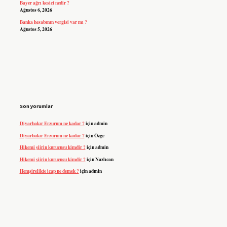
Bayer ağrı kesici nedir ?
Ağustos 6, 2026
Banka hesabının vergisi var mı ?
Ağustos 5, 2026
Son yorumlar
Diyarbakır Erzurum ne kadar ?
için
admin
Diyarbakır Erzurum ne kadar ?
için
Özge
Hikemi şiirin kurucusu kimdir ?
için
admin
Hikemi şiirin kurucusu kimdir ?
için
Nazlıcan
Hemşirelikte icap ne demek ?
için
admin