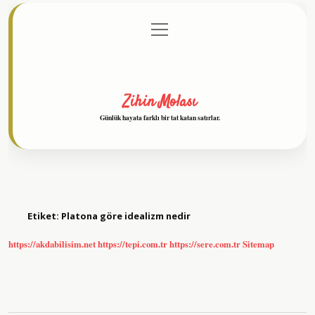
menüyü
Anasayfa
Gizlilik Politikası
Yasal Uyarı
aç
Hakkımızda
Zihin Molası
Günlük hayata farklı bir tat katan satırlar.
Etiket:
Platona göre idealizm nedir
https://akdabilisim.net
https://tepi.com.tr
https://sere.com.tr
Sitemap