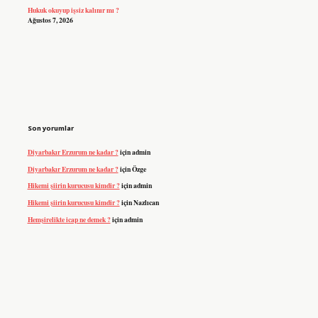
Hukuk okuyup işsiz kalınır mı ?
Ağustos 7, 2026
Son yorumlar
Diyarbakır Erzurum ne kadar ?
için
admin
Diyarbakır Erzurum ne kadar ?
için
Özge
Hikemi şiirin kurucusu kimdir ?
için
admin
Hikemi şiirin kurucusu kimdir ?
için
Nazlıcan
Hemşirelikte icap ne demek ?
için
admin