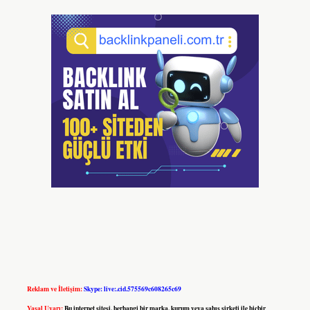
Reklam ve İletişim:
Skype: live:.cid.575569c608265c69
Yasal Uyarı:
Bu internet sitesi, herhangi bir marka, kurum veya şahıs şirketi ile hiçbir