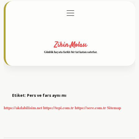
menüyü
Anasayfa
Gizlilik Politikası
Yasal Uyarı
aç
Hakkımızda
Zihin Molası
Günlük hayata farklı bir tat katan satırlar.
Etiket:
Pers ve fars aynı mı
https://akdabilisim.net
https://tepi.com.tr
https://sere.com.tr
Sitemap