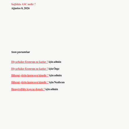
Sağlıkta ASC nedir ?
Ağustos 8, 2026
Son yorumlar
Diyarbakır Erzurum ne kadar ?
için
admin
Diyarbakır Erzurum ne kadar ?
için
Özge
Hikemi şiirin kurucusu kimdir ?
için
admin
Hikemi şiirin kurucusu kimdir ?
için
Nazlıcan
Hemşirelikte icap ne demek ?
için
admin