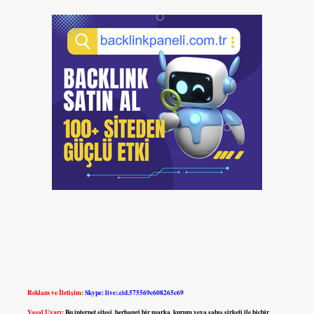
Reklam ve İletişim:
Skype: live:.cid.575569c608265c69
Yasal Uyarı:
Bu internet sitesi, herhangi bir marka, kurum veya şahıs şirketi ile hiçbir