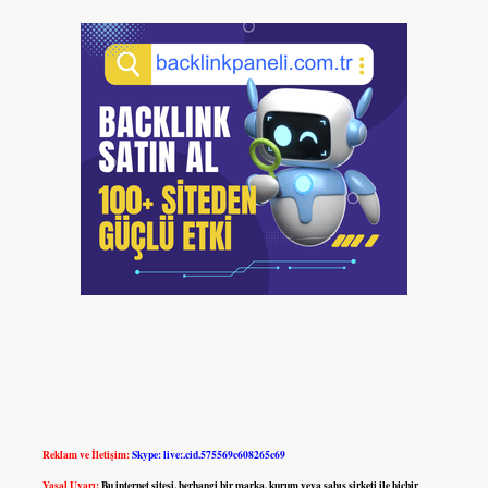
Reklam ve İletişim:
Skype: live:.cid.575569c608265c69
Yasal Uyarı:
Bu internet sitesi, herhangi bir marka, kurum veya şahıs şirketi ile hiçbir