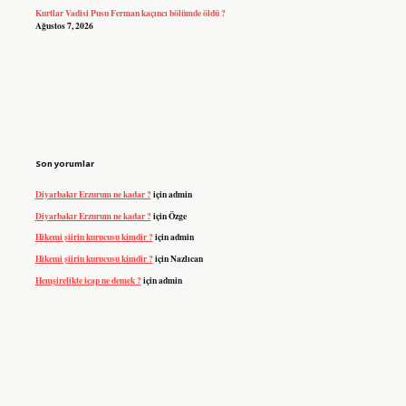
Kurtlar Vadisi Pusu Ferman kaçıncı bölümde öldü ?
Ağustos 7, 2026
Son yorumlar
Diyarbakır Erzurum ne kadar ?
için
admin
Diyarbakır Erzurum ne kadar ?
için
Özge
Hikemi şiirin kurucusu kimdir ?
için
admin
Hikemi şiirin kurucusu kimdir ?
için
Nazlıcan
Hemşirelikte icap ne demek ?
için
admin