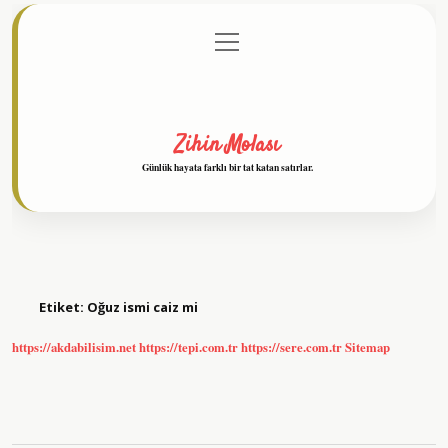
menüyü
Anasayfa
Gizlilik Politikası
Yasal Uyarı
aç
Hakkımızda
Zihin Molası
Günlük hayata farklı bir tat katan satırlar.
Etiket:
Oğuz ismi caiz mi
https://akdabilisim.net
https://tepi.com.tr
https://sere.com.tr
Sitemap