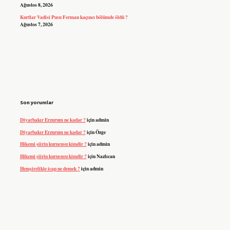
Ağustos 8, 2026
Kurtlar Vadisi Pusu Ferman kaçıncı bölümde öldü ?
Ağustos 7, 2026
Son yorumlar
Diyarbakır Erzurum ne kadar ?
için
admin
Diyarbakır Erzurum ne kadar ?
için
Özge
Hikemi şiirin kurucusu kimdir ?
için
admin
Hikemi şiirin kurucusu kimdir ?
için
Nazlıcan
Hemşirelikte icap ne demek ?
için
admin