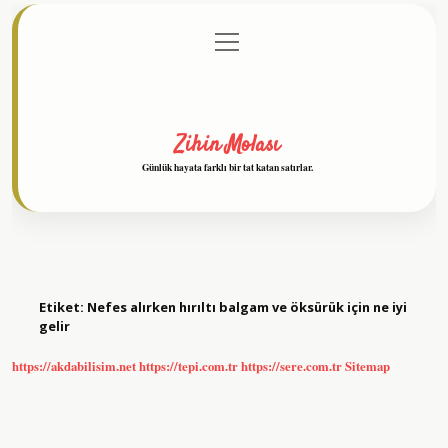
menüyü
Anasayfa
Gizlilik Politikası
Yasal Uyarı
aç
Hakkımızda
Zihin Molası
Günlük hayata farklı bir tat katan satırlar.
Etiket:
Nefes alırken hırıltı balgam ve öksürük için ne iyi
gelir
https://akdabilisim.net
https://tepi.com.tr
https://sere.com.tr
Sitemap