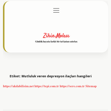
menüyü
Anasayfa
Gizlilik Politikası
Yasal Uyarı
aç
Hakkımızda
Zihin Molası
Günlük hayata farklı bir tat katan satırlar.
Etiket:
Mutluluk veren depresyon ilaçları hangileri
https://akdabilisim.net
https://tepi.com.tr
https://sere.com.tr
Sitemap