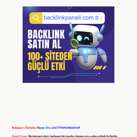
Reklam ve İletişim:
Skype: live:.cid.575569c608265c69
Yasal Uyarı:
Bu internet sitesi, herhangi bir marka, kurum veya şahıs şirketi ile hiçbir