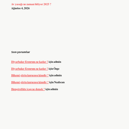
Av yasağı ne zaman bitiyor 2025 ?
Ağustos 4, 2026
Son yorumlar
Diyarbakır Erzurum ne kadar ?
için
admin
Diyarbakır Erzurum ne kadar ?
için
Özge
Hikemi şiirin kurucusu kimdir ?
için
admin
Hikemi şiirin kurucusu kimdir ?
için
Nazlıcan
Hemşirelikte icap ne demek ?
için
admin