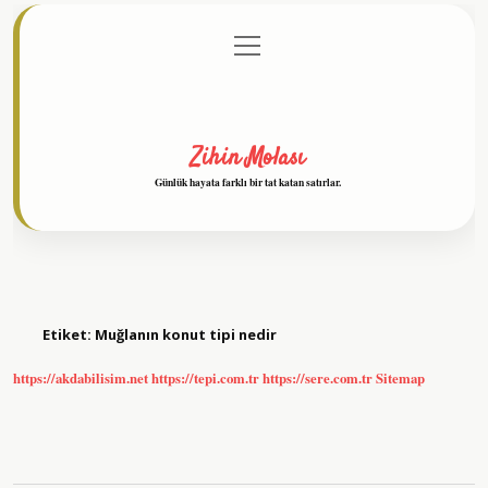
menüyü
Anasayfa
Gizlilik Politikası
Yasal Uyarı
aç
Hakkımızda
Zihin Molası
Günlük hayata farklı bir tat katan satırlar.
Etiket:
Muğlanın konut tipi nedir
https://akdabilisim.net
https://tepi.com.tr
https://sere.com.tr
Sitemap