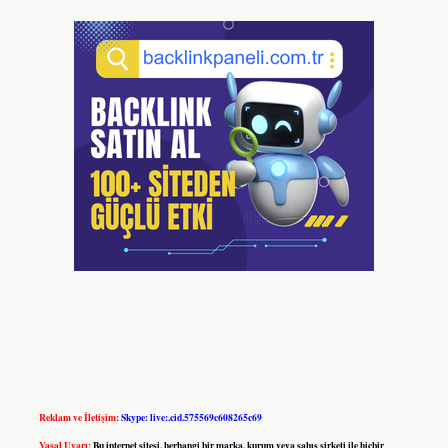
Reklam ve İletişim:
Skype: live:.cid.575569c608265c69
Yasal Uyarı:
Bu internet sitesi, herhangi bir marka, kurum veya şahıs şirketi ile hiçbir