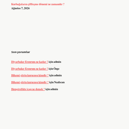
Kurbağaların çiftleşme dönemi ne zamandır ?
Ağustos 7, 2026
Son yorumlar
Diyarbakır Erzurum ne kadar ?
için
admin
Diyarbakır Erzurum ne kadar ?
için
Özge
Hikemi şiirin kurucusu kimdir ?
için
admin
Hikemi şiirin kurucusu kimdir ?
için
Nazlıcan
Hemşirelikte icap ne demek ?
için
admin