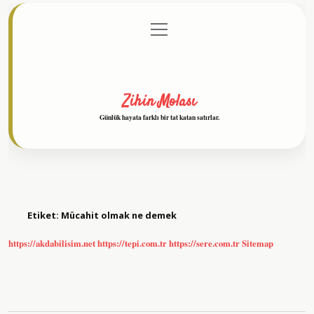
menüyü
Anasayfa
Gizlilik Politikası
Yasal Uyarı
aç
Hakkımızda
Zihin Molası
Günlük hayata farklı bir tat katan satırlar.
Etiket:
Mücahit olmak ne demek
https://akdabilisim.net
https://tepi.com.tr
https://sere.com.tr
Sitemap