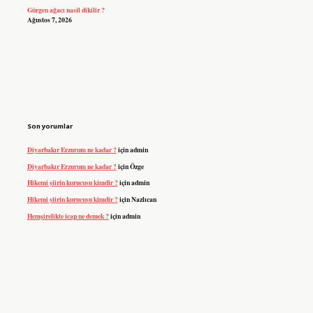
Gürgen ağacı nasil dikilir ?
Ağustos 7, 2026
Son yorumlar
Diyarbakır Erzurum ne kadar ?
için
admin
Diyarbakır Erzurum ne kadar ?
için
Özge
Hikemi şiirin kurucusu kimdir ?
için
admin
Hikemi şiirin kurucusu kimdir ?
için
Nazlıcan
Hemşirelikte icap ne demek ?
için
admin