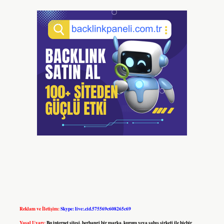
Reklam ve İletişim:
Skype: live:.cid.575569c608265c69
Yasal Uyarı:
Bu internet sitesi, herhangi bir marka, kurum veya şahıs şirketi ile hiçbir