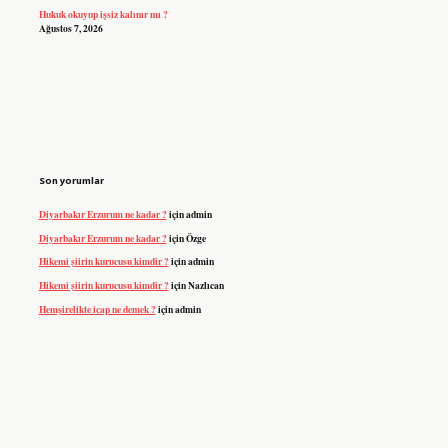
Hukuk okuyup işsiz kalınır mı ?
Ağustos 7, 2026
Son yorumlar
Diyarbakır Erzurum ne kadar ?
için
admin
Diyarbakır Erzurum ne kadar ?
için
Özge
Hikemi şiirin kurucusu kimdir ?
için
admin
Hikemi şiirin kurucusu kimdir ?
için
Nazlıcan
Hemşirelikte icap ne demek ?
için
admin