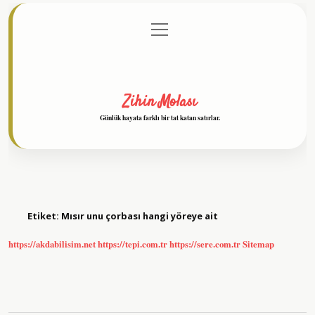
menüyü
Anasayfa
Gizlilik Politikası
Yasal Uyarı
aç
Hakkımızda
Zihin Molası
Günlük hayata farklı bir tat katan satırlar.
Etiket:
Mısır unu çorbası hangi yöreye ait
https://akdabilisim.net
https://tepi.com.tr
https://sere.com.tr
Sitemap