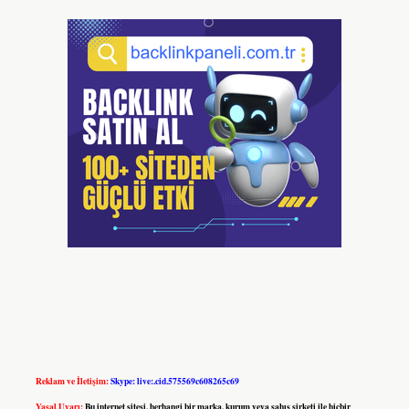
Reklam ve İletişim:
Skype: live:.cid.575569c608265c69
Yasal Uyarı:
Bu internet sitesi, herhangi bir marka, kurum veya şahıs şirketi ile hiçbir