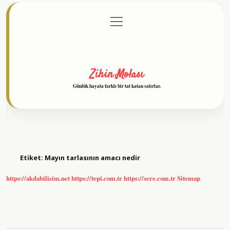
menüyü
Anasayfa
Gizlilik Politikası
Yasal Uyarı
aç
Hakkımızda
Zihin Molası
Günlük hayata farklı bir tat katan satırlar.
Etiket:
Mayın tarlasının amacı nedir
https://akdabilisim.net
https://tepi.com.tr
https://sere.com.tr
Sitemap