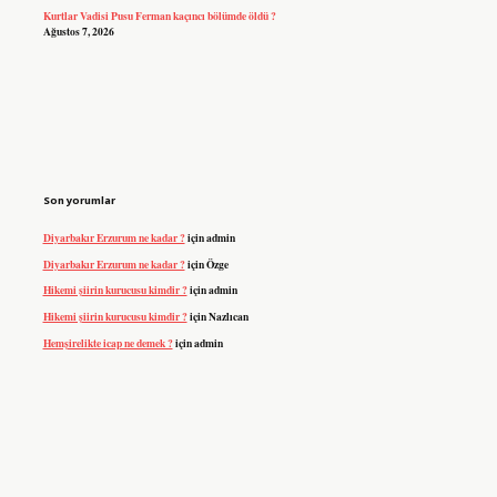
Kurtlar Vadisi Pusu Ferman kaçıncı bölümde öldü ?
Ağustos 7, 2026
Son yorumlar
Diyarbakır Erzurum ne kadar ?
için
admin
Diyarbakır Erzurum ne kadar ?
için
Özge
Hikemi şiirin kurucusu kimdir ?
için
admin
Hikemi şiirin kurucusu kimdir ?
için
Nazlıcan
Hemşirelikte icap ne demek ?
için
admin