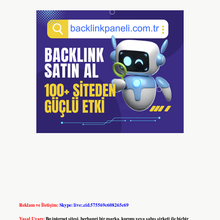
Reklam ve İletişim:
Skype: live:.cid.575569c608265c69
Yasal Uyarı:
Bu internet sitesi, herhangi bir marka, kurum veya şahıs şirketi ile hiçbir