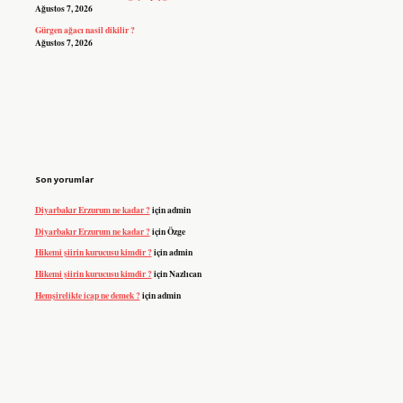
Ağustos 7, 2026
Gürgen ağacı nasil dikilir ?
Ağustos 7, 2026
Son yorumlar
Diyarbakır Erzurum ne kadar ?
için
admin
Diyarbakır Erzurum ne kadar ?
için
Özge
Hikemi şiirin kurucusu kimdir ?
için
admin
Hikemi şiirin kurucusu kimdir ?
için
Nazlıcan
Hemşirelikte icap ne demek ?
için
admin