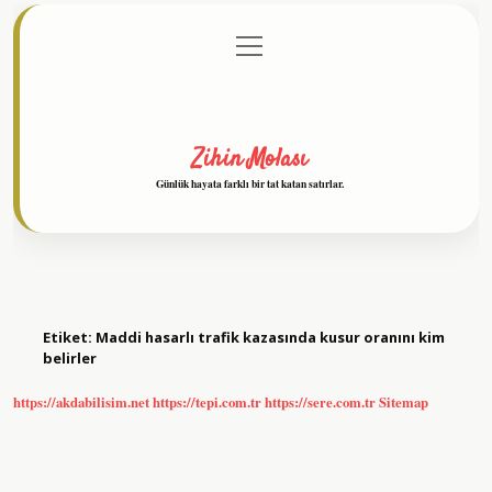
menüyü
Anasayfa
Gizlilik Politikası
Yasal Uyarı
aç
Hakkımızda
Zihin Molası
Günlük hayata farklı bir tat katan satırlar.
Etiket:
Maddi hasarlı trafik kazasında kusur oranını kim
belirler
https://akdabilisim.net
https://tepi.com.tr
https://sere.com.tr
Sitemap