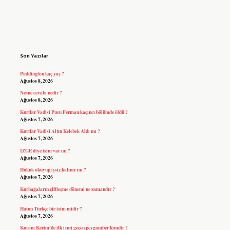
Sidebar
Son Yazılar
Paddington kaç yaş ?
Ağustos 8, 2026
Nesne cevabı nedir ?
Ağustos 8, 2026
Kurtlar Vadisi Pusu Ferman kaçıncı bölümde öldü ?
Ağustos 7, 2026
Kurtlar Vadisi Altın Kelebek Aldı mı ?
Ağustos 7, 2026
IZGE diye isim var mı ?
Ağustos 7, 2026
Hukuk okuyup işsiz kalınır mı ?
Ağustos 7, 2026
Kurbağaların çiftleşme dönemi ne zamandır ?
Ağustos 7, 2026
Hatun Türkçe bir isim midir ?
Ağustos 7, 2026
Kuranı Kerim’de ilk ismi geçen peygamber kimdir ?