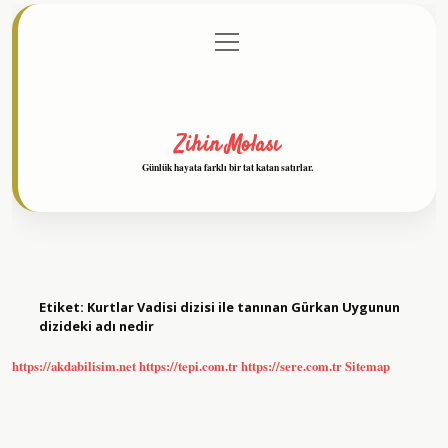
menüyü
Anasayfa
Gizlilik Politikası
Yasal Uyarı
aç
Hakkımızda
Zihin Molası
Günlük hayata farklı bir tat katan satırlar.
Etiket:
Kurtlar Vadisi dizisi ile tanınan Gürkan Uygunun
dizideki adı nedir
https://akdabilisim.net
https://tepi.com.tr
https://sere.com.tr
Sitemap