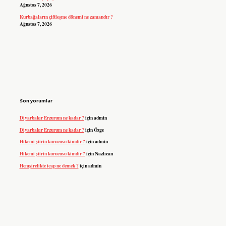
Ağustos 7, 2026
Kurbağaların çiftleşme dönemi ne zamandır ?
Ağustos 7, 2026
Son yorumlar
Diyarbakır Erzurum ne kadar ?
için
admin
Diyarbakır Erzurum ne kadar ?
için
Özge
Hikemi şiirin kurucusu kimdir ?
için
admin
Hikemi şiirin kurucusu kimdir ?
için
Nazlıcan
Hemşirelikte icap ne demek ?
için
admin