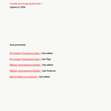
Gençlik ateşi hangi platformda ?
Ağustos 6, 2026
Son yorumlar
Diyarbakır Erzurum ne kadar ?
için
admin
Diyarbakır Erzurum ne kadar ?
için
Özge
Hikemi şiirin kurucusu kimdir ?
için
admin
Hikemi şiirin kurucusu kimdir ?
için
Nazlıcan
Hemşirelikte icap ne demek ?
için
admin