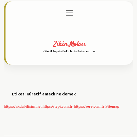
menüyü
Anasayfa
Gizlilik Politikası
Yasal Uyarı
aç
Hakkımızda
Zihin Molası
Günlük hayata farklı bir tat katan satırlar.
Etiket:
Küratif amaçlı ne demek
https://akdabilisim.net
https://tepi.com.tr
https://sere.com.tr
Sitemap