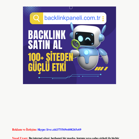
Reklam ve İletişim:
Skype: live:.cid.575569c608265c69
Yasal Uyarı:
Bu internet sitesi, herhangi bir marka, kurum veya şahıs şirketi ile hiçbir