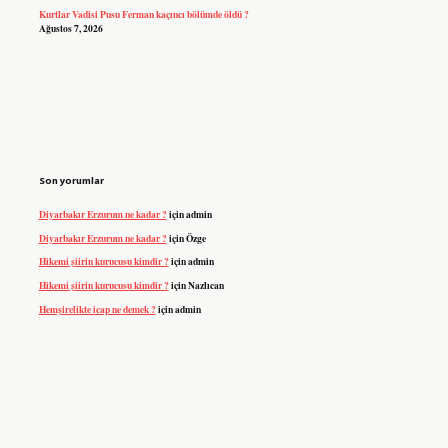
Kurtlar Vadisi Pusu Ferman kaçıncı bölümde öldü ?
Ağustos 7, 2026
Son yorumlar
Diyarbakır Erzurum ne kadar ?
için
admin
Diyarbakır Erzurum ne kadar ?
için
Özge
Hikemi şiirin kurucusu kimdir ?
için
admin
Hikemi şiirin kurucusu kimdir ?
için
Nazlıcan
Hemşirelikte icap ne demek ?
için
admin