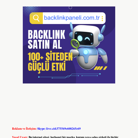
Reklam ve İletişim:
Skype: live:.cid.575569c608265c69
Yasal Uyarı:
Bu internet sitesi, herhangi bir marka, kurum veya şahıs şirketi ile hiçbir