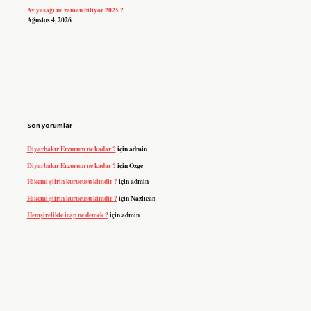
Av yasağı ne zaman bitiyor 2025 ?
Ağustos 4, 2026
Son yorumlar
Diyarbakır Erzurum ne kadar ?
için
admin
Diyarbakır Erzurum ne kadar ?
için
Özge
Hikemi şiirin kurucusu kimdir ?
için
admin
Hikemi şiirin kurucusu kimdir ?
için
Nazlıcan
Hemşirelikte icap ne demek ?
için
admin