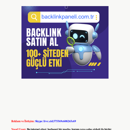
Reklam ve İletişim:
Skype: live:.cid.575569c608265c69
Yasal Uyarı:
Bu internet sitesi, herhangi bir marka, kurum veya şahıs şirketi ile hiçbir