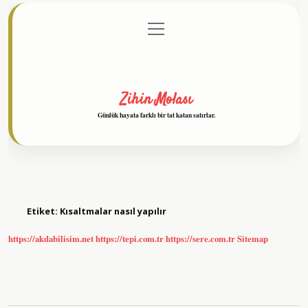
menüyü
Anasayfa
Gizlilik Politikası
Yasal Uyarı
aç
Hakkımızda
Zihin Molası
Günlük hayata farklı bir tat katan satırlar.
Etiket:
Kısaltmalar nasıl yapılır
https://akdabilisim.net
https://tepi.com.tr
https://sere.com.tr
Sitemap