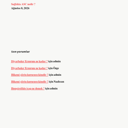
Sağlıkta ASC nedir ?
Ağustos 8, 2026
Son yorumlar
Diyarbakır Erzurum ne kadar ?
için
admin
Diyarbakır Erzurum ne kadar ?
için
Özge
Hikemi şiirin kurucusu kimdir ?
için
admin
Hikemi şiirin kurucusu kimdir ?
için
Nazlıcan
Hemşirelikte icap ne demek ?
için
admin