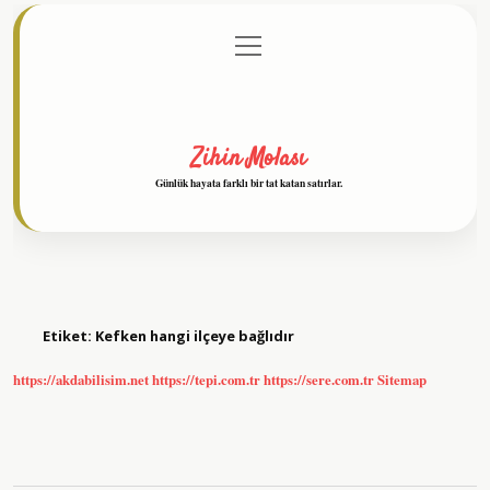
menüyü
Anasayfa
Gizlilik Politikası
Yasal Uyarı
aç
Hakkımızda
Zihin Molası
Günlük hayata farklı bir tat katan satırlar.
Etiket:
Kefken hangi ilçeye bağlıdır
https://akdabilisim.net
https://tepi.com.tr
https://sere.com.tr
Sitemap