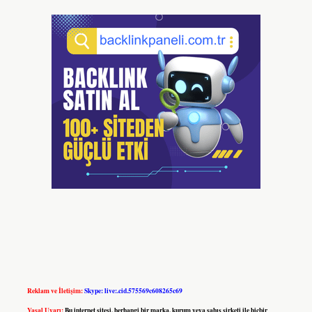
Reklam ve İletişim:
Skype: live:.cid.575569c608265c69
Yasal Uyarı:
Bu internet sitesi, herhangi bir marka, kurum veya şahıs şirketi ile hiçbir