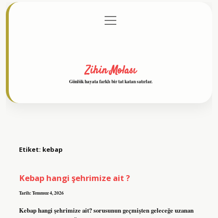
menüyü
Anasayfa
Gizlilik Politikası
Yasal Uyarı
aç
Hakkımızda
Zihin Molası
Günlük hayata farklı bir tat katan satırlar.
Etiket:
kebap
Kebap hangi şehrimize ait ?
Tarih: Temmuz 4, 2026
Kebap hangi şehrimize ait? sorusunun geçmişten geleceğe uzanan