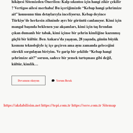
hikâyesi Sitemizden Önerilen: Kalp sıkıntısı için hangi zikir çekilir
? Vertigoo ailesi merhaba! Bu içeriğimizde “Kebap hangi şehrimize
ait” konusunu tüm detaylarıyla inceliyoruz. Kebap deyince
Türkiye’de herkesin zihninde ayrı bir görüntü canlanıyor. Kimi için
mangal başında beklenen yaz akşamları, kimi için taş fırından
çıkan dumanlı bir tabak, kimi içinse bir şehrin kimliğine kazınmış
güçlü bir kültür. Ben Ankara’da yaşayan, 28 yaşında, günün büyük
kısmını teknolojiyle iç içe geçiren ama aynı zamanda geleceğini
sürekli sorgulayan biriyim. Ve garip bir şekilde “Kebap hangi
şehrimize ait?” sorusu, sadece bir yemek tartışması gibi değil,
kültür, kimlik…
Kebap
Devamını okuyun
Yorum Bırak
hangi
şehrimize
ait
?
https://akdabilisim.net
https://tepi.com.tr
https://sere.com.tr
Sitemap