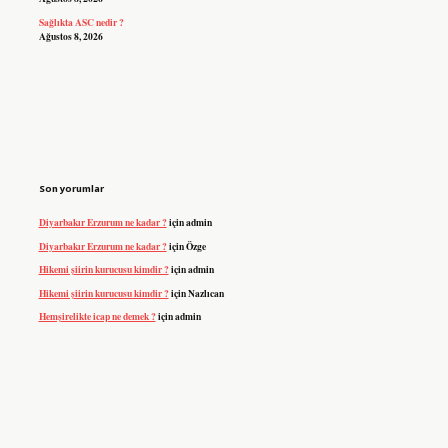
Sağlıkta ASC nedir ?
Ağustos 8, 2026
Son yorumlar
Diyarbakır Erzurum ne kadar ?
için
admin
Diyarbakır Erzurum ne kadar ?
için
Özge
Hikemi şiirin kurucusu kimdir ?
için
admin
Hikemi şiirin kurucusu kimdir ?
için
Nazlıcan
Hemşirelikte icap ne demek ?
için
admin