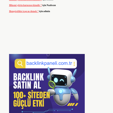
Hikemi şiirin kurucusu kimdir ?
için
Nazlıcan
Hemşirelikte icap ne demek ?
için
admin