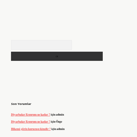
Arama
Son Yorumlar
Diyarbakır Erzurum ne kadar ?
için
admin
Diyarbakır Erzurum ne kadar ?
için
Özge
Hikemi şiirin kurucusu kimdir ?
için
admin