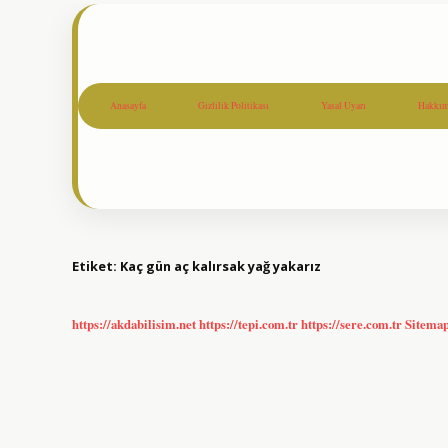
Anasayfa
Gizlilik Politikası
Yasal Uyarı
Hakkım
Etiket:
Kaç gün aç kalırsak yağ yakarız
https://akdabilisim.net
https://tepi.com.tr
https://sere.com.tr
Sitema