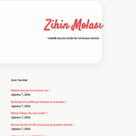
Zihin Molası
Günlük hayata farklı bir tat katan satırlar.
Sidebar
grandoperabet resmi sitesi
tulipbetgiris
Son Yazılar
Hukuk okuyup işsiz kalınır mı ?
Ağustos 7, 2026
Kurbağaların çiftleşme dönemi ne zamandır ?
Ağustos 7, 2026
Hatun Türkçe bir isim midir ?
Ağustos 7, 2026
Kuranı Kerim’de ilk ismi geçen peygamber kimdir ?
Ağustos 7, 2026
Gürgen ağacı nasil dikilir ?