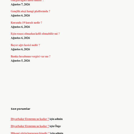
Ağustos 7, 2026
Gençlik ateşi hangi platformda ?
Ağustos 6, 2026
Kuranda 19 kuralı nedir ?
Ağustos 6, 2026
Eşin rızası olmadan kefil olunabilir mi ?
Ağustos 6, 2026
Bayer ağrı kesici nedir ?
Ağustos 6, 2026
Banka hesabının vergisi var mı ?
Ağustos 5, 2026
Son yorumlar
Diyarbakır Erzurum ne kadar ?
için
admin
Diyarbakır Erzurum ne kadar ?
için
Özge
Hikemi şiirin kurucusu kimdir ?
için
admin