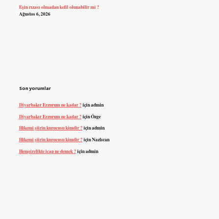
Eşin rızası olmadan kefil olunabilir mi ?
Ağustos 6, 2026
Son yorumlar
Diyarbakır Erzurum ne kadar ?
için
admin
Diyarbakır Erzurum ne kadar ?
için
Özge
Hikemi şiirin kurucusu kimdir ?
için
admin
Hikemi şiirin kurucusu kimdir ?
için
Nazlıcan
Hemşirelikte icap ne demek ?
için
admin