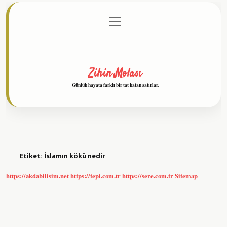
menüyü
Anasayfa
Gizlilik Politikası
Yasal Uyarı
aç
Hakkımızda
Zihin Molası
Günlük hayata farklı bir tat katan satırlar.
Etiket:
İslamın kökü nedir
https://akdabilisim.net
https://tepi.com.tr
https://sere.com.tr
Sitemap