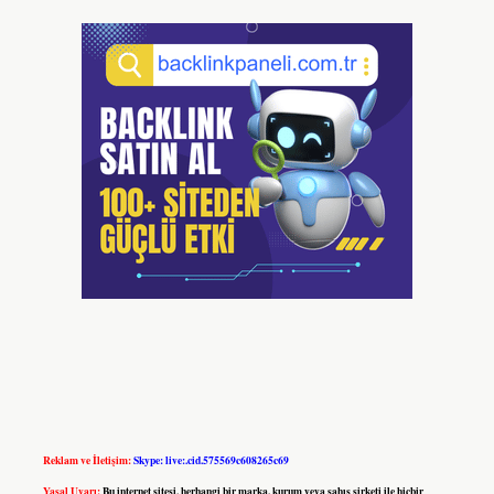
Reklam ve İletişim:
Skype: live:.cid.575569c608265c69
Yasal Uyarı:
Bu internet sitesi, herhangi bir marka, kurum veya şahıs şirketi ile hiçbir