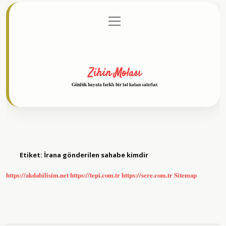
menüyü
Anasayfa
Gizlilik Politikası
Yasal Uyarı
aç
Hakkımızda
Zihin Molası
Günlük hayata farklı bir tat katan satırlar.
Etiket:
İrana gönderilen sahabe kimdir
https://akdabilisim.net
https://tepi.com.tr
https://sere.com.tr
Sitemap