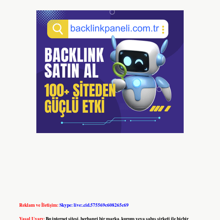
Reklam ve İletişim:
Skype: live:.cid.575569c608265c69
Yasal Uyarı:
Bu internet sitesi, herhangi bir marka, kurum veya şahıs şirketi ile hiçbir