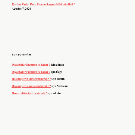
Kurtlar Vadisi Pusu Ferman kaçıncı bölümde öldü ?
Ağustos 7, 2026
Son yorumlar
Diyarbakır Erzurum ne kadar ?
için
admin
Diyarbakır Erzurum ne kadar ?
için
Özge
Hikemi şiirin kurucusu kimdir ?
için
admin
Hikemi şiirin kurucusu kimdir ?
için
Nazlıcan
Hemşirelikte icap ne demek ?
için
admin