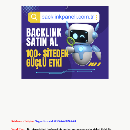
Reklam ve İletişim:
Skype: live:.cid.575569c608265c69
Yasal Uyarı:
Bu internet sitesi, herhangi bir marka, kurum veya şahıs şirketi ile hiçbir