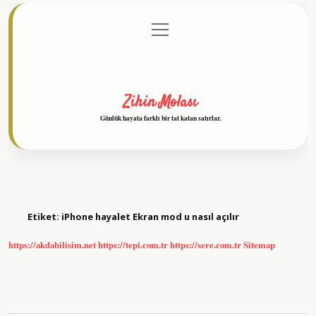
menüyü
Anasayfa
Gizlilik Politikası
Yasal Uyarı
aç
Hakkımızda
Zihin Molası
Günlük hayata farklı bir tat katan satırlar.
Etiket:
iPhone hayalet Ekran mod u nasıl açılır
https://akdabilisim.net
https://tepi.com.tr
https://sere.com.tr
Sitemap