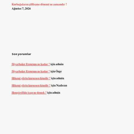
Kurbağaların çiftleşme dönemi ne zamandır ?
Ağustos 7, 2026
Son yorumlar
Diyarbakır Erzurum ne kadar ?
için
admin
Diyarbakır Erzurum ne kadar ?
için
Özge
Hikemi şiirin kurucusu kimdir ?
için
admin
Hikemi şiirin kurucusu kimdir ?
için
Nazlıcan
Hemşirelikte icap ne demek ?
için
admin