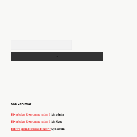
Arama
Son Yorumlar
Diyarbakır Erzurum ne kadar ?
için
admin
Diyarbakır Erzurum ne kadar ?
için
Özge
Hikemi şiirin kurucusu kimdir ?
için
admin