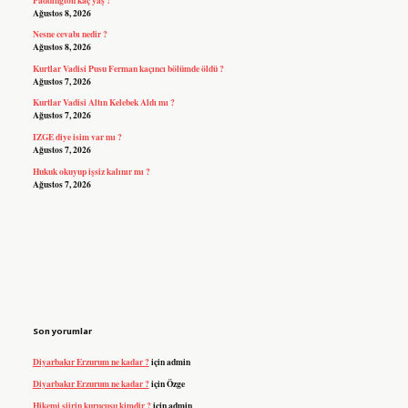
Ağustos 8, 2026
Nesne cevabı nedir ?
Ağustos 8, 2026
Kurtlar Vadisi Pusu Ferman kaçıncı bölümde öldü ?
Ağustos 7, 2026
Kurtlar Vadisi Altın Kelebek Aldı mı ?
Ağustos 7, 2026
IZGE diye isim var mı ?
Ağustos 7, 2026
Hukuk okuyup işsiz kalınır mı ?
Ağustos 7, 2026
Son yorumlar
Diyarbakır Erzurum ne kadar ?
için
admin
Diyarbakır Erzurum ne kadar ?
için
Özge
Hikemi şiirin kurucusu kimdir ?
için
admin