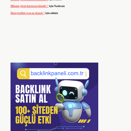
Hikemi şiirin kurucusu kimdir ?
için
Nazlıcan
Hemşirelikte icap ne demek ?
için
admin