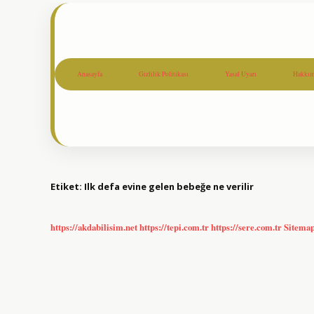
Anasayfa
Gizlilik Politikası
Yasal Uyarı
Hakkım
Etiket:
Ilk defa evine gelen bebeğe ne verilir
https://akdabilisim.net
https://tepi.com.tr
https://sere.com.tr
Sitema