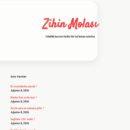
Zihin Molası
Günlük hayata farklı bir tat katan satırlar.
Sidebar
grandoperabet resmi sitesi
tulipbetgiris.org
Son Yazılar
Kvaratskhelia nerede ?
Ağustos 8, 2026
Kuşlar kaç ayda uçar ?
Ağustos 8, 2026
Siyah aura ne anlama gelir ?
Ağustos 8, 2026
Sağlıkta ASC nedir ?
Ağustos 8, 2026
Paddington kaç yaş ?