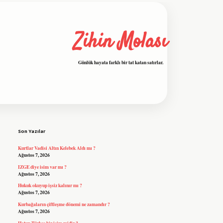
Zihin Molası
Günlük hayata farklı bir tat katan satırlar.
Sidebar
grandoperabet resmi sitesi
tulipbetgiris.org
Son Yazılar
Kurtlar Vadisi Altın Kelebek Aldı mı ?
Ağustos 7, 2026
IZGE diye isim var mı ?
Ağustos 7, 2026
Hukuk okuyup işsiz kalınır mı ?
Ağustos 7, 2026
Kurbağaların çiftleşme dönemi ne zamandır ?
Ağustos 7, 2026
Hatun Türkçe bir isim midir ?