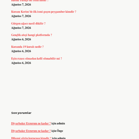
Ağustos 7, 2026
Kuranı Kerim’de ilk ismi geçen peygamber kimdir ?
Ağustos 7, 2026
Gürgen ağacı nasil dikilir ?
Ağustos 7, 2026
Gençlik ateşi hangi platformda ?
Ağustos 6, 2026
Kuranda 19 kuralı nedir ?
Ağustos 6, 2026
Eşin rızası olmadan kefil olunabilir mi ?
Ağustos 6, 2026
Son yorumlar
Diyarbakır Erzurum ne kadar ?
için
admin
Diyarbakır Erzurum ne kadar ?
için
Özge
Hikemi şiirin kurucusu kimdir ?
için
admin