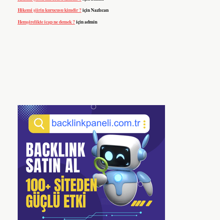
Hikemi şiirin kurucusu kimdir ?
için
Nazlıcan
Hemşirelikte icap ne demek ?
için
admin