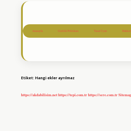
Anasayfa
Gizlilik Politikası
Yasal Uyarı
Hakkım
Etiket:
Hangi ekler ayrılmaz
https://akdabilisim.net
https://tepi.com.tr
https://sere.com.tr
Sitema