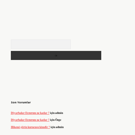
Arama
Son Yorumlar
Diyarbakır Erzurum ne kadar ?
için
admin
Diyarbakır Erzurum ne kadar ?
için
Özge
Hikemi şiirin kurucusu kimdir ?
için
admin