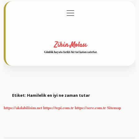
menüyü
Anasayfa
Gizlilik Politikası
Yasal Uyarı
aç
Hakkımızda
Zihin Molası
Günlük hayata farklı bir tat katan satırlar.
Etiket:
Hamilelik en iyi ne zaman tutar
https://akdabilisim.net
https://tepi.com.tr
https://sere.com.tr
Sitemap