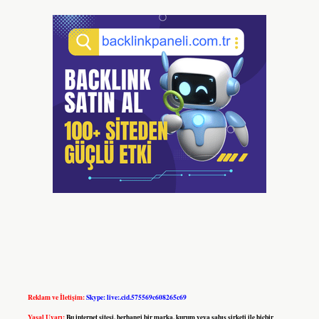
Reklam ve İletişim:
Skype: live:.cid.575569c608265c69
Yasal Uyarı:
Bu internet sitesi, herhangi bir marka, kurum veya şahıs şirketi ile hiçbir