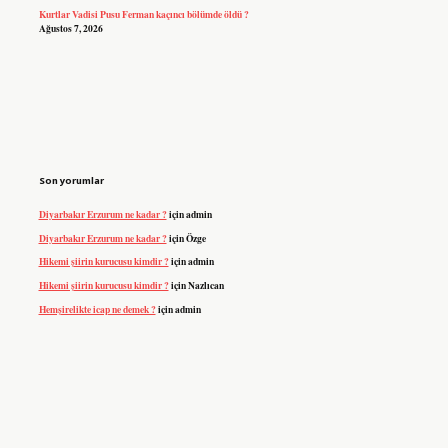
Kurtlar Vadisi Pusu Ferman kaçıncı bölümde öldü ?
Ağustos 7, 2026
Son yorumlar
Diyarbakır Erzurum ne kadar ?
için
admin
Diyarbakır Erzurum ne kadar ?
için
Özge
Hikemi şiirin kurucusu kimdir ?
için
admin
Hikemi şiirin kurucusu kimdir ?
için
Nazlıcan
Hemşirelikte icap ne demek ?
için
admin