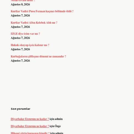
Ağustos 8, 2026
Kurtlar Vadisi Pusu Ferman kaçıncı bölümde öldü ?
Ağustos 7, 2026
Kurtlar Vadisi Altın Kelebek Aldı mı ?
Ağustos 7, 2026
IZGE diye isim var mı ?
Ağustos 7, 2026
Hukuk okuyup işsiz kalınır mı ?
Ağustos 7, 2026
Kurbağaların çiftleşme dönemi ne zamandır ?
Ağustos 7, 2026
Son yorumlar
Diyarbakır Erzurum ne kadar ?
için
admin
Diyarbakır Erzurum ne kadar ?
için
Özge
Hikemi şiirin kurucusu kimdir ?
için
admin