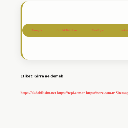
Anasayfa
Gizlilik Politikası
Yasal Uyarı
Hakkım
Etiket:
Girra ne demek
https://akdabilisim.net
https://tepi.com.tr
https://sere.com.tr
Sitema