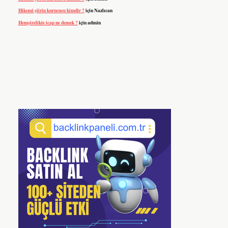
Hikemi şiirin kurucusu kimdir ?
için
Nazlıcan
Hemşirelikte icap ne demek ?
için
admin