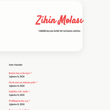
Zihin Molası
Günlük hayata farklı bir tat katan satırlar.
Sidebar
grandoperabet resmi sitesi
tulipbetgiris
Son Yazılar
Kuşlar kaç ayda uçar ?
Ağustos 8, 2026
Siyah aura ne anlama gelir ?
Ağustos 8, 2026
Sağlıkta ASC nedir ?
Ağustos 8, 2026
Paddington kaç yaş ?
Ağustos 8, 2026
Nesne cevabı nedir ?