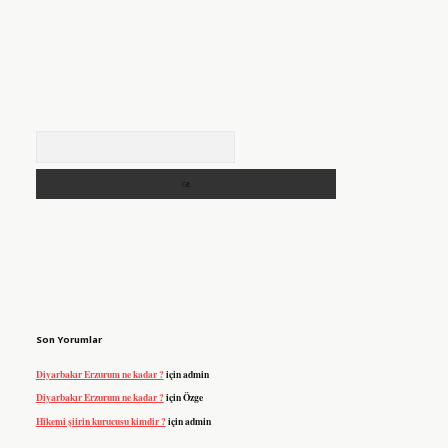
Arama
Son Yorumlar
Diyarbakır Erzurum ne kadar ?
için
admin
Diyarbakır Erzurum ne kadar ?
için
Özge
Hikemi şiirin kurucusu kimdir ?
için
admin