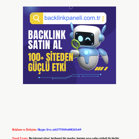
Reklam ve İletişim:
Skype: live:.cid.575569c608265c69
Yasal Uyarı:
Bu internet sitesi, herhangi bir marka, kurum veya şahıs şirketi ile hiçbir