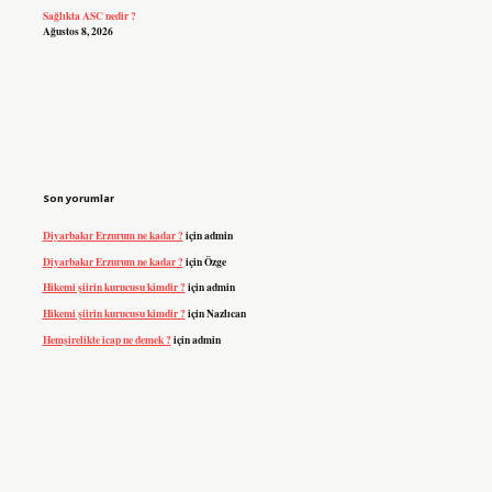
Sağlıkta ASC nedir ?
Ağustos 8, 2026
Son yorumlar
Diyarbakır Erzurum ne kadar ?
için
admin
Diyarbakır Erzurum ne kadar ?
için
Özge
Hikemi şiirin kurucusu kimdir ?
için
admin
Hikemi şiirin kurucusu kimdir ?
için
Nazlıcan
Hemşirelikte icap ne demek ?
için
admin