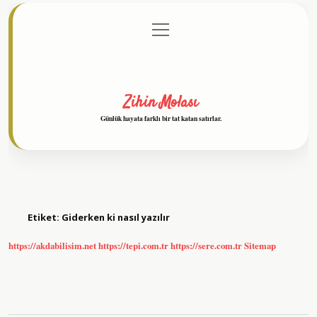
menüyü
Anasayfa
Gizlilik Politikası
Yasal Uyarı
aç
Hakkımızda
Zihin Molası
Günlük hayata farklı bir tat katan satırlar.
Etiket:
Giderken ki nasıl yazılır
https://akdabilisim.net
https://tepi.com.tr
https://sere.com.tr
Sitemap