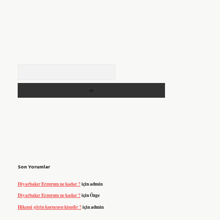
Arama
Son Yorumlar
Diyarbakır Erzurum ne kadar ?
için
admin
Diyarbakır Erzurum ne kadar ?
için
Özge
Hikemi şiirin kurucusu kimdir ?
için
admin