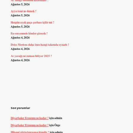
Ağustos 5, 2026
Ayya ismi ne demek ?
Ağustos 5, 2026
Hergün ayak paça çorbası içilir mi ?
Ağustos 5, 2026
En son cennete kimler girecek ?
Ağustos 4, 2026
Dries Mertens daha önce hangi takımda oynadı ?
Ağustos 4, 2026
Av yasağı ne zaman bitiyor 2025 ?
Ağustos 4, 2026
Son yorumlar
Diyarbakır Erzurum ne kadar ?
için
admin
Diyarbakır Erzurum ne kadar ?
için
Özge
Hikemi şiirin kurucusu kimdir ?
için
admin