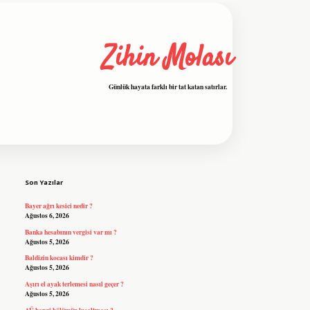
Zihin Molası
Günlük hayata farklı bir tat katan satırlar.
Sidebar
grandoperabet resmi sitesi
tulipbetgiris.org
Son Yazılar
Bayer ağrı kesici nedir ?
Ağustos 6, 2026
Banka hesabının vergisi var mı ?
Ağustos 5, 2026
Baldizin kocası kimdir ?
Ağustos 5, 2026
Aşırı el ayak terlemesi nasıl geçer ?
Ağustos 5, 2026
AÜ hangi bölümün kısaltması ?