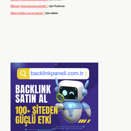
Hikemi şiirin kurucusu kimdir ?
için
Nazlıcan
Hemşirelikte icap ne demek ?
için
admin