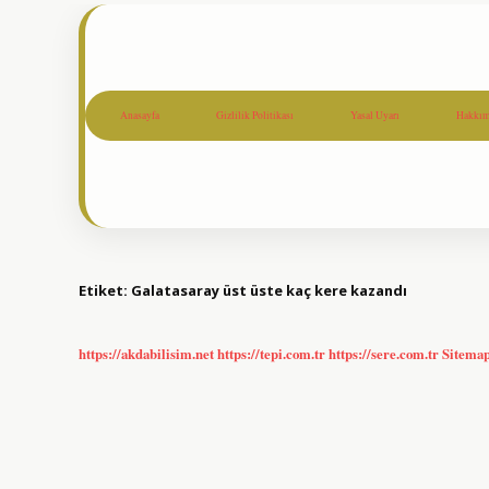
Anasayfa
Gizlilik Politikası
Yasal Uyarı
Hakkım
Etiket:
Galatasaray üst üste kaç kere kazandı
https://akdabilisim.net
https://tepi.com.tr
https://sere.com.tr
Sitema