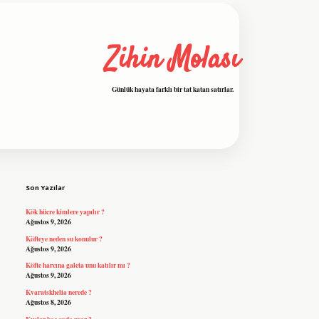
Zihin Molası
Günlük hayata farklı bir tat katan satırlar.
Sidebar
grandoperabet resmi sitesi
tulipbetgiri
Son Yazılar
Kök hücre kimlere yapılır ?
Ağustos 9, 2026
Köfteye neden su konulur ?
Ağustos 9, 2026
Köfte harcına galeta unu katılır mı ?
Ağustos 9, 2026
Kvaratskhelia nerede ?
Ağustos 8, 2026
Kuşlar kaç ayda uçar ?