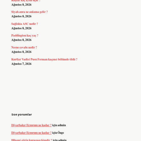
Ağustos 8, 2026
Siyah aura ne anlama gelir ?
Ağustos 8, 2026
Sağlıkta ASC nedir ?
Ağustos 8, 2026
Paddington kaç yaş ?
Ağustos 8, 2026
Nesne cevabı nedir ?
Ağustos 8, 2026
Kurtlar Vadisi Pusu Ferman kaçıncı bölümde öldü ?
Ağustos 7, 2026
Son yorumlar
Diyarbakır Erzurum ne kadar ?
için
admin
Diyarbakır Erzurum ne kadar ?
için
Özge
Hikemi şiirin kurucusu kimdir ?
için
admin